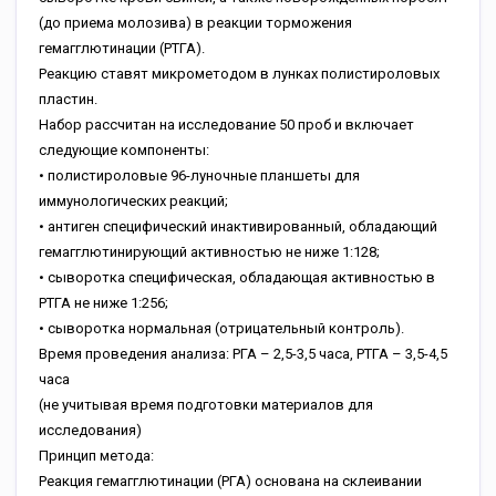
(до приема молозива) в реакции торможения
гемагглютинации (РТГА).
Реакцию ставят микрометодом в лунках полистироловых
пластин.
Набор рассчитан на исследование 50 проб и включает
следующие компоненты:
• полистироловые 96-луночные планшеты для
иммунологических реакций;
• антиген специфический инактивированный, обладающий
гемагглютинирующий активностью не ниже 1:128;
• сыворотка специфическая, обладающая активностью в
РТГА не ниже 1:256;
• сыворотка нормальная (отрицательный контроль).
Время проведения анализа: РГА – 2,5-3,5 часа, РТГА – 3,5-4,5
часа
(не учитывая время подготовки материалов для
исследования)
Принцип метода:
Реакция гемагглютинации (РГА) основана на склеивании