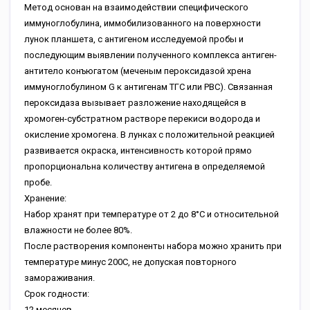
Метод основан на взаимодействии специфического
иммуноглобулина, иммобилизованного на поверхности
лунок планшета, с антигеном исследуемой пробы и
последующим выявлении полученного комплекса антиген-
антитело конъюгатом (меченым пероксидазой хрена
иммуноглобулином G к антигенам ТГС или РВС). Связанная
пероксидаза вызывает разложение находящейся в
хромоген-субстратном растворе перекиси водорода и
окисление хромогена. В лунках с положительной реакцией
развивается окраска, интенсивность которой прямо
пропорциональна количеству антигена в определяемой
пробе.
Хранение:
Набор хранят при температуре от 2 до 8°С и относительной
влажности не более 80%.
После растворения компоненты набора можно хранить при
температуре минус 200С, не допуская повторного
замораживания.
Срок годности:
12 месяцев.