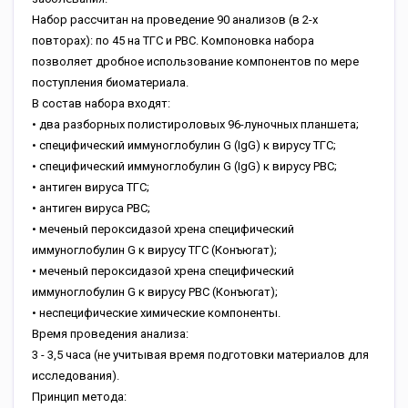
Набор рассчитан на проведение 90 анализов (в 2-х
повторах): по 45 на ТГС и РВС. Компоновка набора
позволяет дробное использование компонентов по мере
поступления биоматериала.
В состав набора входят:
• два разборных полистироловых 96-луночных планшета;
• специфический иммуноглобулин G (IgG) к вирусу ТГС;
• специфический иммуноглобулин G (IgG) к вирусу РВС;
• антиген вируса ТГС;
• антиген вируса РВС;
• меченый пероксидазой хрена специфический
иммуноглобулин G к вирусу ТГС (Конъюгат);
• меченый пероксидазой хрена специфический
иммуноглобулин G к вирусу РВС (Конъюгат);
• неспецифические химические компоненты.
Время проведения анализа:
3 - 3,5 часа (не учитывая время подготовки материалов для
исследования).
Принцип метода: