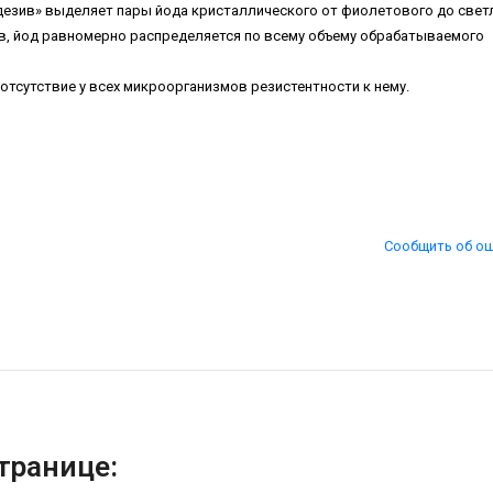
дезив» выделяет пары йода кристаллического от фиолетового до свет
ов, йод равномерно распределяется по всему объему обрабатываемого
отсутствие у всех микроорганизмов резистентности к нему.
Сообщить об о
транице: