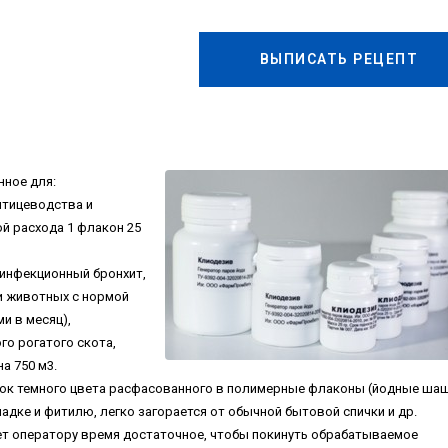
ВЫПИСАТЬ РЕЦЕПТ
нное для:
птицеводства и
й расхода 1 флакон 25
 инфекционный бронхит,
 и животных с нормой
и в месяц),
го рогатого скота,
а 750 м3.
ок темного цвета расфасованного в полимерные флаконы (йодные ша
окладке и фитилю, легко загорается от обычной бытовой спички и др.
ает оператору время достаточное, чтобы покинуть обрабатываемое