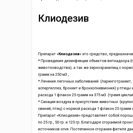
Клиодезив
Препарат «
Клиодезив
» это средство, предназначе
* Проведения дезинфекции объектов ветнадзора (
животноводства), а так же зернохранилищ с нормо
грамм на 250 м3 ,
* Лечения легочных заболеваний (ларинготрахеит,
аспергиллез, бронхит и бронхопневмония) у птицы
расхода 1 флакон 25 грамм на 375 м3 (тремя циклам
* Санации воздуха в присутствии животных (крупно
свиней, птиц) с нормой расхода 1 флакон 25 грамм н
Препарат «Клиодезив» представляет собой порош
по 25 гр., 50 гр. и 125 гр. Благодаря сгораемой пр
источников огня. Постепенное сгорание фитиля д