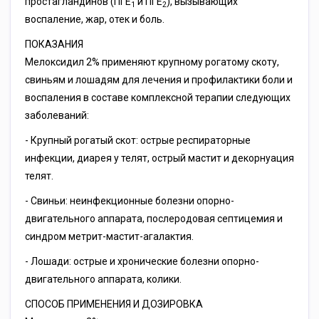
простагландинов (ПГЕ
и ПГЕ
), вызывающих
1
2
воспаление, жар, отек и боль.
ПОКАЗАНИЯ
Мелоксидил 2% применяют крупному рогатому скоту,
свиньям и лошадям для лечения и профилактики боли и
воспаления в составе комплексной терапии следующих
заболеваний:
- Крупный рогатый скот: острые респираторные
инфекции, диарея у телят, острый мастит и декорнуация
телят.
- Свиньи: неинфекционные болезни опорно-
двигательного аппарата, послеродовая септицемия и
синдром метрит-мастит-агалактия.
- Лошади: острые и хронические болезни опорно-
двигательного аппарата, колики.
СПОСОБ ПРИМЕНЕНИЯ И ДОЗИРОВКА