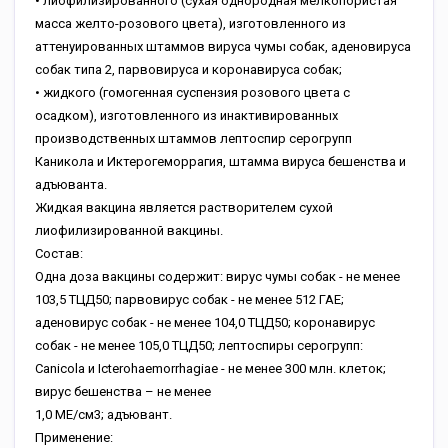
• лиофилизированного (сухая однородная мелкопористая
масса желто-розового цвета), изготовленного из
аттенуированных штаммов вируса чумы собак, аденовируса
собак типа 2, парвовируса и коронавируса собак;
• жидкого (гомогенная суспензия розового цвета с
осадком), изготовленного из инактивированных
производственных штаммов лептоспир серогрупп
Каникола и Иктерогеморрагия, штамма вируса бешенства и
адъюванта.
Жидкая вакцина является растворителем сухой
лиофилизированной вакцины.
Состав:
Одна доза вакцины содержит: вирус чумы собак - не менее
103,5 ТЦД50; парвовирус собак - не менее 512 ГАЕ;
аденовирус собак - не менее 104,0 ТЦД50; коронавирус
собак - не менее 105,0 ТЦД50; лептоспиры серогрупп:
Сanicola и Icterohaemorrhagiae - не менее 300 млн. клеток;
вирус бешенства – не менее
1,0 МЕ/см3; адъювант.
Применение: