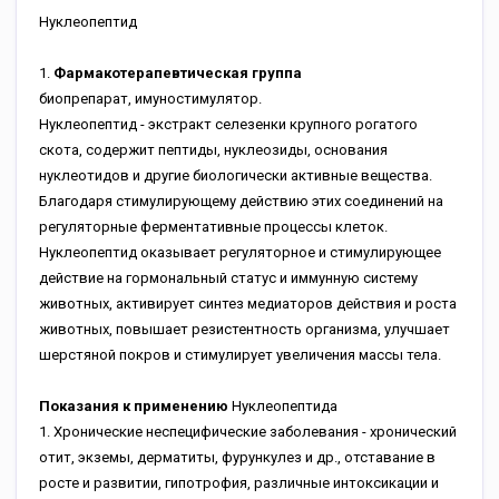
Нуклеопептид
1.
Фармакотерапевтическая группа
биопрепарат, имуностимулятор.
Нуклеопептид - экстракт селезенки крупного рогатого
скота, содержит пептиды, нуклеозиды, основания
нуклеотидов и другие биологически активные вещества.
Благодаря стимулирующему действию этих соединений на
регуляторные ферментативные процессы клеток.
Нуклеопептид оказывает регуляторное и стимулирующее
действие на гормональный статус и иммунную систему
животных, активирует синтез медиаторов действия и роста
животных, повышает резистентность организма, улучшает
шерстяной покров и стимулирует увеличения массы тела.
Показания к применению
Нуклеопептида
1. Хронические неспецифические заболевания - хронический
отит, экземы, дерматиты, фурункулез и др., отставание в
росте и развитии, гипотрофия, различные интоксикации и