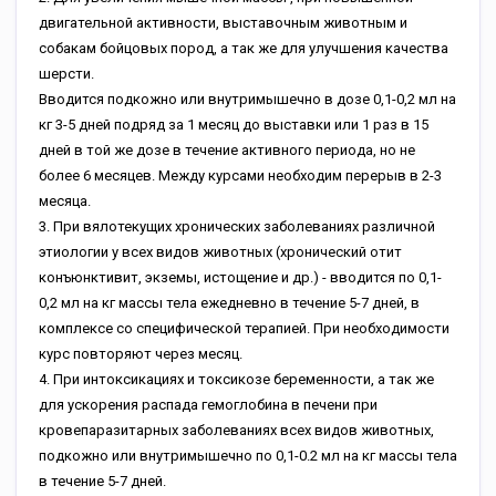
двигательной активности, выставочным животным и
собакам бойцовых пород, а так же для улучшения качества
шерсти.
Вводится подкожно или внутримышечно в дозе 0,1-0,2 мл на
кг 3-5 дней подряд за 1 месяц до выставки или 1 раз в 15
дней в той же дозе в течение активного периода, но не
более 6 месяцев. Между курсами необходим перерыв в 2-3
месяца.
3. При вялотекущих хронических заболеваниях различной
этиологии у всех видов животных (хронический отит
конъюнктивит, экземы, истощение и др.) - вводится по 0,1-
0,2 мл на кг массы тела ежедневно в течение 5-7 дней, в
комплексе со специфической терапией. При необходимости
курс повторяют через месяц.
4. При интоксикациях и токсикозе беременности, а так же
для ускорения распада гемоглобина в печени при
кровепаразитарных заболеваниях всех видов животных,
подкожно или внутримышечно по 0,1-0.2 мл на кг массы тела
в течение 5-7 дней.