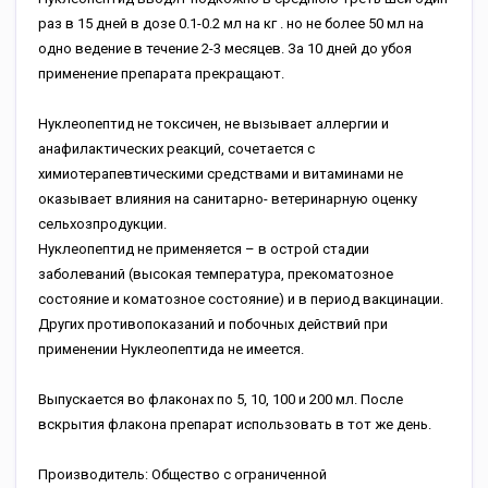
раз в 15 дней в дозе 0.1-0.2 мл на кг . но не более 50 мл на
одно ведение в течение 2-3 месяцев. За 10 дней до убоя
применение препарата прекращают.
Нуклеопептид не токсичен, не вызывает аллергии и
анафилактических реакций, сочетается с
химиотерапевтическими средствами и витаминами не
оказывает влияния на санитарно- ветеринарную оценку
сельхозпродукции.
Нуклеопептид не применяется – в острой стадии
заболеваний (высокая температура, прекоматозное
состояние и коматозное состояние) и в период вакцинации.
Других противопоказаний и побочных действий при
применении Нуклеопептида не имеется.
Выпускается во флаконах по 5, 10, 100 и 200 мл. После
вскрытия флакона препарат использовать в тот же день.
Производитель: Общество с ограниченной