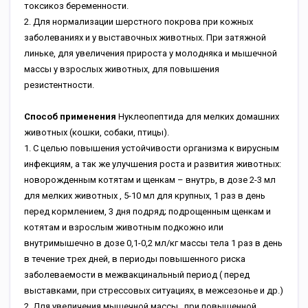
токсикоз беременности.
2. Для нормализации шерстного покрова при кожных
заболеваниях и у выставочных животных. При затяжной
линьке, для увеличения прироста у молодняка и мышечной
массы у взрослых животных, для повышения
резистентности.
Способ применения
Нуклеопептида для мелких домашних
животных (кошки, собаки, птицы).
1. С целью повышения устойчивости организма к вирусным
инфекциям, а так же улучшения роста и развития животных:
новорожденным котятам и щенкам – внутрь, в дозе 2-3 мл
для мелких животных , 5-10 мл для крупных, 1 раз в день
перед кормлением, 3 дня подряд; подрощенным щенкам и
котятам и взрослым животным подкожно или
внутримышечно в дозе 0,1-0,2 мл/кг массы тела 1 раз в день
в течение трех дней, в периоды повышенного риска
заболеваемости в межвакцинальный период ( перед
выставками, при стрессовых ситуациях, в межсезонье и др.)
2. Для увеличения мышечной массы , при повышенной