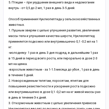
5. Птицам – при ухудшении внешнего вида и недомогании
внутрь - от 0,5 до 2 мл, 1 раз в день 3-5 дней.
Способ применения Нуклеопептида у сельскохозяйственных
животных.
1. Пушным зверям с целью улучшения развития, увеличения
массы тела и улучшения качества шерсти, Нуклеопептид
применяется подкожно или внутримышечно 0,1 -0.2 мл на 1
кг.
-молодняку- 1 раз в день 3 дня подряд, в дальнейшем 1 раз
в 15 дней в период всего роста, или перорально в дозе 2-3
мл на щенка.
-взрослым животным - за 1-1.5 месяца до убоя , 1 раз в день
в течение 5 дней.
2. Новорожденным телятам, поросятам, ягнятам для
повышения резистентности и ускорения роста подкожно
или внутримышечно в дозе 0,1 -0,2 мл на кг живой массы раз
в день в течение 3-х дней.
3. Откормочным животным с целью увеличения привесов
Нуклеопептид вводят подкожно в среднюю треть шеи один