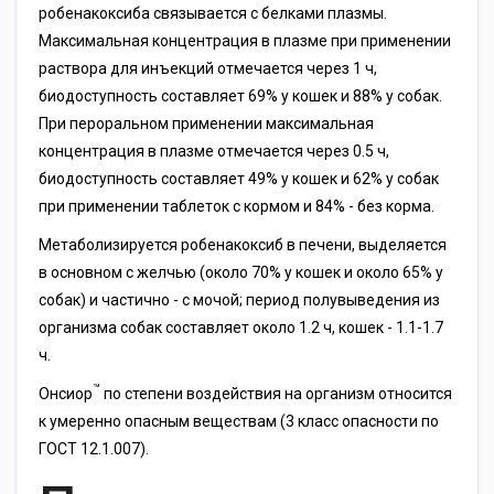
робенакоксиба связывается с белками плазмы.
Максимальная концентрация в плазме при применении
раствора для инъекций отмечается через 1 ч,
биодоступность составляет 69% у кошек и 88% у собак.
При пероральном применении максимальная
концентрация в плазме отмечается через 0.5 ч,
биодоступность составляет 49% у кошек и 62% у собак
при применении таблеток с кормом и 84% - без корма.
Метаболизируется робенакоксиб в печени, выделяется
в основном с желчью (около 70% у кошек и около 65% у
собак) и частично - с мочой; период полувыведения из
организма собак составляет около 1.2 ч, кошек - 1.1-1.7
ч.
™
Онсиор
по степени воздействия на организм относится
к умеренно опасным веществам (3 класс опасности по
ГОСТ 12.1.007).