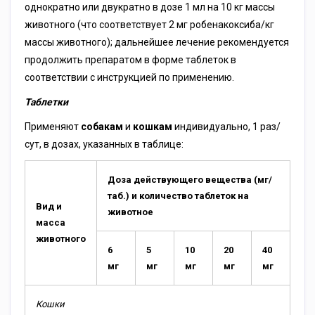
однократно или двукратно в дозе 1 мл на 10 кг массы
животного (что соответствует 2 мг робенакоксиба/кг
массы животного); дальнейшее лечение рекомендуется
продолжить препаратом в форме таблеток в
соответствии с инструкцией по применению.
Таблетки
Применяют
собакам
и
кошкам
индивидуально, 1 раз/
сут, в дозах, указанных в таблице:
Доза действующего вещества (мг/
таб.) и количество таблеток на
Вид и
животное
масса
животного
6
5
10
20
40
мг
мг
мг
мг
мг
Кошки