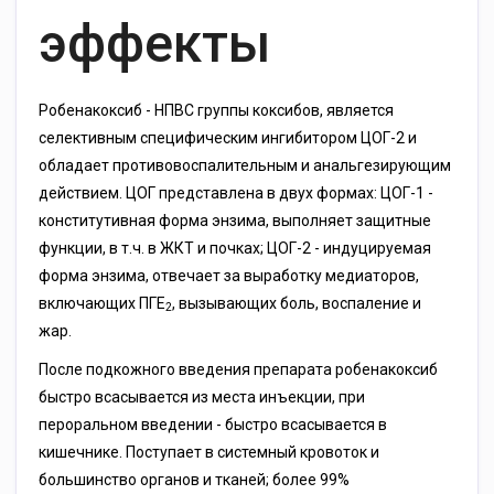
эффекты
Робенакоксиб - НПВС группы коксибов, является
селективным специфическим ингибитором ЦОГ-2 и
обладает противовоспалительным и анальгезирующим
действием. ЦОГ представлена в двух формах: ЦОГ-1 -
конститутивная форма энзима, выполняет защитные
функции, в т.ч. в ЖКТ и почках; ЦОГ-2 - индуцируемая
форма энзима, отвечает за выработку медиаторов,
включающих ПГЕ
, вызывающих боль, воспаление и
2
жар.
После подкожного введения препарата робенакоксиб
быстро всасывается из места инъекции, при
пероральном введении - быстро всасывается в
кишечнике. Поступает в системный кровоток и
большинство органов и тканей; более 99%