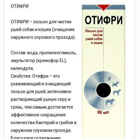
ОТИФРИ
ОТИФРИ – лосьон для чистки
ушей собак и кошек (очищение
наружного слухового прохода).
Состав: вода, пропиленгликоль,
эмульгатор (кремофор EL),
календула.
Свойства: Отифри – это
ухаживающий и очищающий
лосьон для ушей, интенсивно
растворяющий ушную серу и
грязь, тем самым достигается
эффективное сокращение
количества бактерий и грибов в
наружном слуховом проходе.
Благодаря содержанию