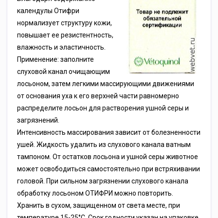
календулы Отифри
нормализует структуру кожи,
повышает ее резистентность,
влажность и эластичность.
Применение: заполните
слуховой канал очищающим
лосьоном, затем легкими массирующими движениями
от основания уха к его верхней части равномерно
распределите лосьон для растворения ушной серы и
загрязнений.
Интенсивность массирования зависит от болезненности
ушей. Жидкость удалить из слухового канала ватным
тампоном. От остатков лосьона и ушной серы животное
может освободиться самостоятельно при встряхивании
головой. При сильном загрязнении слухового канала
обработку лосьоном ОТИФРИ можно повторить.
Хранить в сухом, защищенном от света месте, при
температуре 15-25°С. Срок годности указан на упаковке.