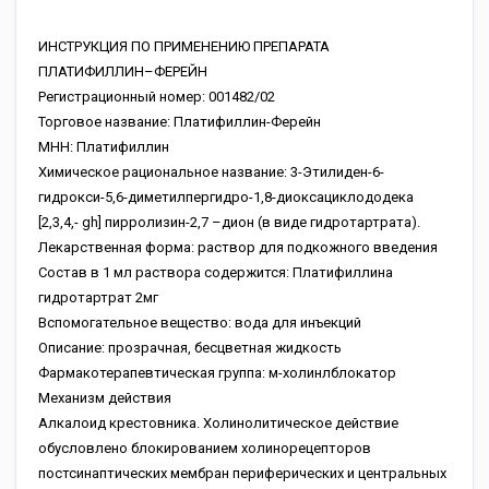
ИНСТРУКЦИЯ ПО ПРИМЕНЕНИЮ ПРЕПАРАТА
ПЛАТИФИЛЛИН–ФЕРЕЙН
Регистрационный номер: 001482/02
Торговое название: Платифиллин-Ферейн
МНН: Платифиллин
Химическое рациональное название: 3-Этилиден-6-
гидрокси-5,6-диметилпергидро-1,8-диоксациклододека
[2,3,4,- gh] пирролизин-2,7 –дион (в виде гидротартрата).
Лекарственная форма: раствор для подкожного введения
Состав в 1 мл раствора содержится: Платифиллина
гидротартрат 2мг
Вспомогательное вещество: вода для инъекций
Описание: прозрачная, бесцветная жидкость
Фармакотерапевтическая группа: м-холинлблокатор
Механизм действия
Алкалоид крестовника. Холинолитическое действие
обусловлено блокированием холинорецепторов
постсинаптических мембран периферических и центральных