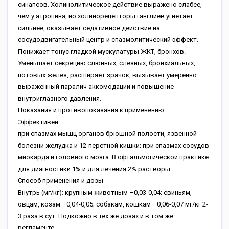
синапсов. Холинолитическое действие выражено слабее,
чем у атропина, но холинорецепторы ганглиев угнетает
сильнее, оказывает седативное действие на
сосудодвигательный центр и спазмолитический эффект.
Понижает тонус гладкой мускулатуры ЖКТ, бронхов.
Уменьшает секрецию слюнных, слезных, бронхиальных,
потовых желез, расширяет зрачок, вызывает умеренно
выраженный паралич аккомодации и повышение
внутриглазного давления.
Показания и противопоказания к применению
Эффективен
при спазмах мышц органов брюшной полости, язвенной
болезни желудка и 12-перстной кишки; при спазмах сосудов
миокарда и головного мозга. В офтальмогической практике
для диагностики 1% и для лечения 2% растворы.
Способ применения и дозы
Внутрь (мг/кг): крупным животным –0,03-0,04; свиньям,
овцам, козам –0,04-0,05; собакам, кошкам –0,06-0,07 мг/кг 2-
3 раза в сут. Подкожно в тех же дозах и в том же
регламенте.