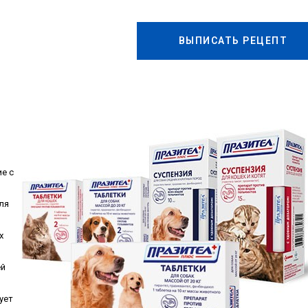
ВЫПИСАТЬ РЕЦЕПТ
e c
ля
x
eй
уeт