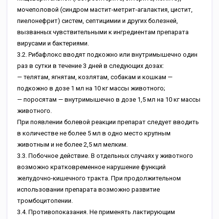
мочеполовой (синдром мастит-метрит-агалактия, цистит,
пиелонефрит) систем, септицимии и других болезней,
вызванных чувствительными к ингредиентам препарата
вирусами и бактериями.
3.2. Рибафлокс вводят подкожно или внутримышечно один
раз в сутки в течение 3 дней в следующих дозах:
— телятам, ягнятам, козлятам, собакам и кошкам —
подкожно в дозе 1 мл на 10 кг массы животного;
— поросятам — внутримышечно в дозе 1,5 мл на 10 кг массы
животного.
При появлении болевой реакции препарат следует вводить
в количестве не более 5 мл в одно место крупным
животным и не более 2,5 мл мелким.
3.3. Побочное действие. В отдельных случаях у животного
возможно кратковременное нарушение функций
желудочно-кишечного тракта. При продолжительном
использовании препарата возможно развитие
тромбоцитопении.
3.4. Противопоказания. Не применять лактирующим