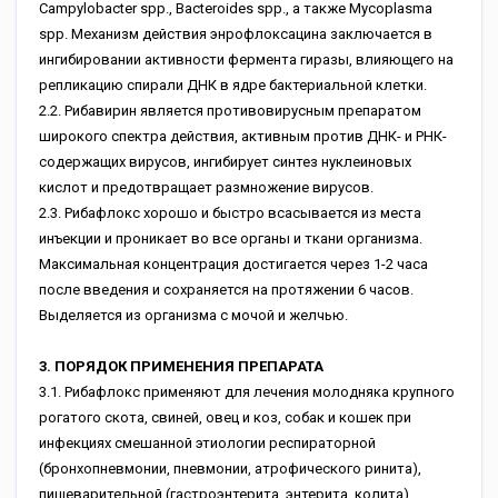
Campylobacter spp., Bacteroides spp., а также Mycoplasma
spp. Механизм действия энрофлоксацина заключается в
ингибировании активности фермента гиразы, влияющего на
репликацию спирали ДНК в ядре бактериальной клетки.
2.2. Рибавирин является противовирусным препаратом
широкого спектра действия, активным против ДНК- и РНК-
содержащих вирусов, ингибирует синтез нуклеиновых
кислот и предотвращает размножение вирусов.
2.3. Рибафлокс хорошо и быстро всасывается из места
инъекции и проникает во все органы и ткани организма.
Максимальная концентрация достигается через 1-2 часа
после введения и сохраняется на протяжении 6 часов.
Выделяется из организма с мочой и желчью.
3. ПОРЯДОК ПРИМЕНЕНИЯ ПРЕПАРАТА
3.1. Рибафлокс применяют для лечения молодняка крупного
рогатого скота, свиней, овец и коз, собак и кошек при
инфекциях смешанной этиологии респираторной
(бронхопневмонии, пневмонии, атрофического ринита),
пищеварительной (гастроэнтерита, энтерита, колита),