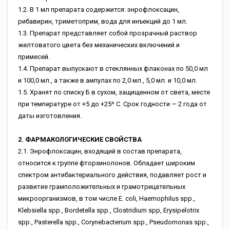
1.2. В 1 мл препарата содержится: энрофлоксацин,
рибавирин, триметоприм, вода для инъекций до 1 мл.
1.3. Препарат представляет собой прозрачный раствор
желтоватого цвета без механических включений и
примесей.
1.4. Препарат выпускают в стеклянных флаконах по 50,0 мл
и 100,0 мл., а также в ампулах по 2,0 мл., 5,0 мл. и 10,0 мл.
1.5. Хранят по списку Б в сухом, защищенном от света, месте
при температуре от +5 до +25º С. Срок годности — 2 года от
даты изготовления.
2. ФАРМАКОЛОГИЧЕСКИЕ СВОЙСТВА
2.1. Энрофлоксацин, входящий в состав препарата,
относится к группе фторхинолонов. Обладает широким
спектром антибактериального действия, подавляет рост и
развитие грамположительных и грамотрицательных
микроорганизмов, в том числе Е. coli, Haemophilus spp.,
Klebsiella spp., Bordetella spp., Clostridium spp, Erysipelotrix
spp., Pasterella spp., Corynebacterium spp., Pseudomonas spp.,