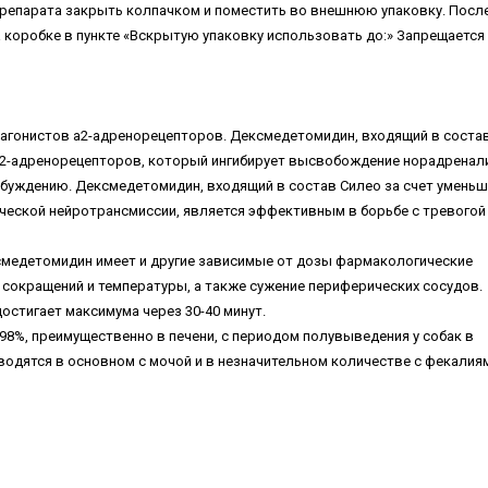
препарата закрыть колпачком и поместить во внешнюю упаковку. Посл
 коробке в пункте «Вскрытую упаковку использовать до:» Запрещается
онистов a2-адренорецепторов. Дексмедетомидин, входящий в соста
2-адренорецепторов, который ингибирует высвобождение норадренали
збуждению. Дексмедетомидин, входящий в состав Силео за счет умень
ческой нейротрансмиссии, является эффективным в борьбе с тревогой
смедетомидин имеет и другие зависимые от дозы фармакологические
сокращений и температуры, а также сужение периферических сосудов.
остигает максимума через 30-40 минут.
8%, преимущественно в печени, с периодом полувыведения у собак в
ыводятся в основном с мочой и в незначительном количестве с фекалия