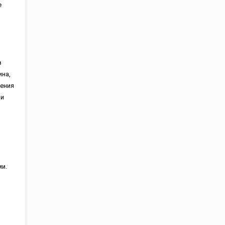
е
в
на,
шения
 и
ми.