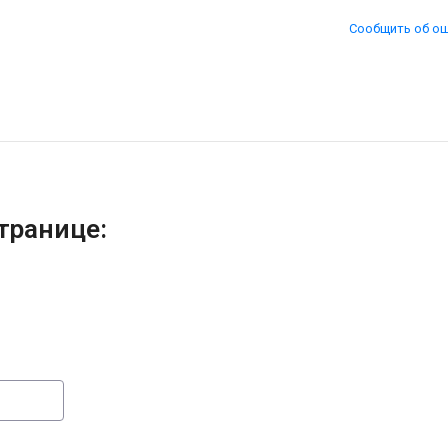
Сообщить об о
транице: