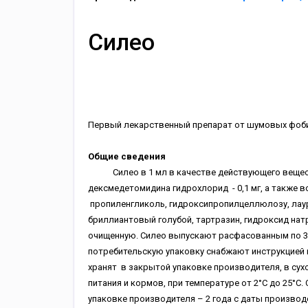
Силео
Первый лекарственный препарат от шумовых фоби
Общие сведения
Силео в 1 мл в качестве действующего вещес
дексмедетомидина гидрохлорид - 0,1 мг, а также 
пропиленгликоль, гидроксипропилцеллюлозу, лау
бриллиантовый голубой, тартразин, гидроксид натр
очищенную. Силео выпускают расфасованным по 3 
потребительскую упаковку снабжают инструкцией п
хранят в закрытой упаковке производителя, в сух
питания и кормов, при температуре от 2°С до 25°С
упаковке производителя – 2 года с даты производ