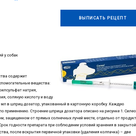
ВЫПИСАТЬ РЕЦЕПТ
й у собак
тва содержит
вспомогательные вещества:
рилсульфат натрия,
ия, соляную кислоту и воду
мл в шприц-дозатор, упакованный в картонную коробку. Каждую
о применению. Строение шприца дозатора описано на рисунке 1. Силео
ом, защищенном от прямых солнечных лучей месте, отдельно от продук
. Срок годности препарата при соблюдении условий хранения в закрытой
ства, после вскрытия первичной упаковки (удаления колпачка) – две