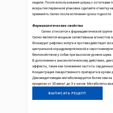
недели. После использования шприц с остатками 
вскрытия первичной упаковки сделайте отметку на
применять Силео после истечения срока годности.
Фармакологические свойства
Силео относится к фармацевтической группе аг
Силео является мощным селективным агонистом a
блокирует рефлекс испуга и противодействует во
центральной норадренергической и серотонинерги
беспокойством у собак при высоком уровне шума.
В дополнение к анксиолитическому действию, дек
эффекты, такие как понижение частоты сердечных 
Концентрация лекарственного препарата в крови д
Дексмедетомидин метаболизируется более чем на 9
пределах от 30 минут до 3-х часов. Метаболиты в
ВЫПИСАТЬ РЕЦЕПТ