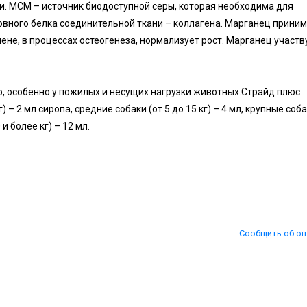
и. МСМ – источник биодоступной серы, которая необходима для
новного белка соединительной ткани – коллагена. Марганец прини
ене, в процессах остеогенеза, нормализует рост. Марганец участв
 особенно у пожилых и несущих нагрузки животных.Страйд плюс
) – 2 мл сиропа, средние собаки (от 5 до 15 кг) – 4 мл, крупные соб
 и более кг) – 12 мл.
Сообщить об о