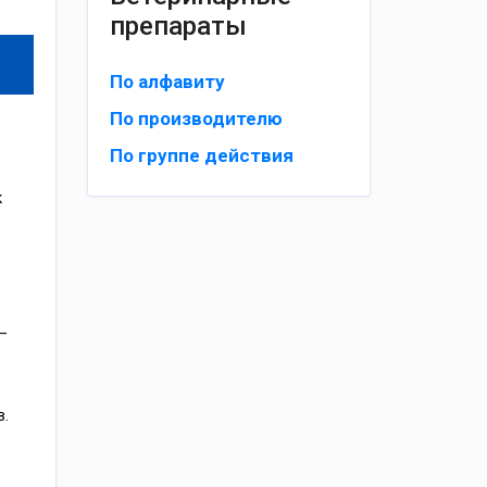
препараты
По алфавиту
По производителю
По группе действия
к
–
в.