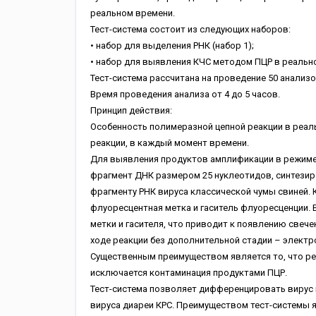
реальном времени.
Тест-система состоит из следующих наборов:
• набор для выделения РНК (набор 1);
• набор для выявления КЧС методом ПЦР в реально
Тест-система рассчитана на проведение 50 анализо
Время проведения анализа от 4 до 5 часов.
Принцип действия:
Особенность полимеразной цепной реакции в реал
реакции, в каждый момент времени.
Для выявления продуктов амплификации в режиме
фрагмент ДНК размером 25 нуклеотидов, синтезир
фрагменту РНК вируса классической чумы свиней. 
флуоресцентная метка и гаситель флуоресценции. 
метки и гасителя, что приводит к появлению свече
ходе реакции без дополнительной стадии – электр
Существенным преимуществом является то, что ре
исключается контаминация продуктами ПЦР.
Тест-система позволяет дифференцировать вирус к
вируса диареи КРС. Преимуществом тест-системы 