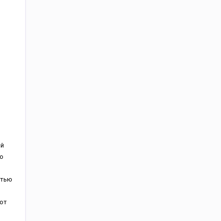
ой
о
стью
 от