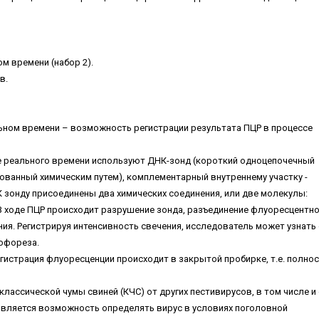
м времени (набор 2).
в.
ьном времени – возможность регистрации результата ПЦР в процессе
 реального времени используют ДНК-зонд (короткий одноцепочечный
ованный химическим путем), комплементарный внутреннему участку -
К зонду присоединены два химических соединения, или две молекулы:
В ходе ПЦР происходит разрушение зонда, разъединение флуоресцентн
ния. Регистрируя интенсивность свечения, исследователь может узнать 
офореза.
гистрация флуоресценции происходит в закрытой пробирке, т.е. полно
лассической чумы свиней (КЧС) от других пестивирусов, в том числе и
является возможность определять вирус в условиях поголовной