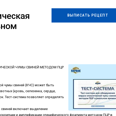
ическая
ВЫПИСАТЬ РЕЦЕПТ
ьном
СИЧЕСКОЙ ЧУМЫ СВИНЕЙ МЕТОДОМ ПЦР
ой чумы свиней (КЧС) может быть
вотных (кровь, селезенка, сердце,
ок. Тест-система позволяет определять
ы свиней включает выделение
нскрипции и амплификации специфического фрагмента методом ПЦР в