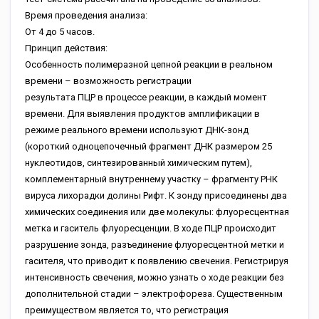
Время проведения анализа:
От 4 до 5 часов.
Принцип действия:
Особенность полимеразной цепной реакции в реальном
времени – возможность регистрации
результата ПЦР в процессе реакции, в каждый момент
времени. Для выявления продуктов амплификации в
режиме реального времени используют ДНК-зонд
(короткий одноцепочечный фрагмент ДНК размером 25
нуклеотидов, синтезированный химическим путем),
комплементарный внутреннему участку – фрагменту РНК
вируса лихорадки долины Рифт. К зонду присоединены два
химических соединения или две молекулы: флуоресцентная
метка и гаситель флуоресценции. В ходе ПЦР происходит
разрушение зонда, разъединение флуоресцентной метки и
гасителя, что приводит к появлению свечения. Регистрируя
интенсивность свечения, можно узнать о ходе реакции без
дополнительной стадии – электрофореза. Существенным
преимуществом является то, что регистрация