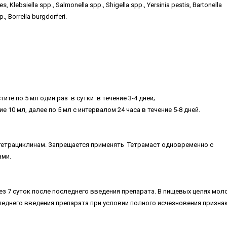
 Klebsiella spp., Salmonella spp., Shigella spp., Yersinia pestis, Bartonella
p., Borrelia burgdorferi.
ите по 5 мл один раз в сутки в течение 3-4 дней;
е 10 мл, далее по 5 мл с интервалом 24 часа в течение 5-8 дней.
тетрациклинам. Запрещается применять Тетрамаст одновременно с
ами.
ез 7 суток после последнего введения препарата. В пищевых целях мол
следнего введения препарата при условии полного исчезновения призна