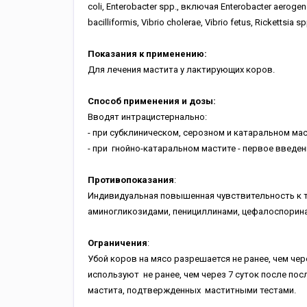
coli, Enterobacter spp., включая Enterobacter aerogenes,
bacilliformis, Vibrio cholerae, Vibrio fetus, Rickettsia sp
Показания к применению:
Для лечения мастита у лактирующих коров.
Способ применения и дозы:
Вводят интрацистернально:
- при субклиническом, серозном и катаральном маст
- при гнойно-катаральном мастите - первое введени
Противопоказания
:
Индивидуальная повышенная чувствительность к 
аминогликозидами, пенициллинами, цефалоспорин
Ограничения
:
Убой коров на мясо разрешается не ранее, чем чер
используют не ранее, чем через 7 суток после по
мастита, подтвержденных маститными тестами.