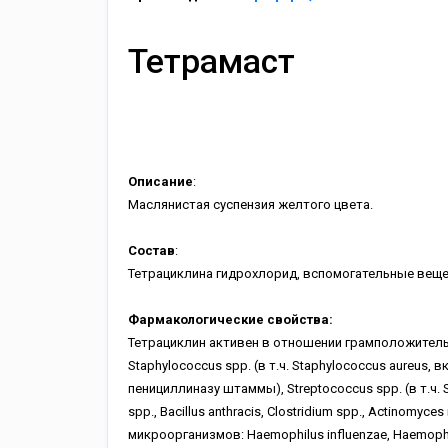
Тетрамаст
Описание
:
Маслянистая суспензия желтого цвета.
Состав
:
Тетрациклина гидрохлорид, вспомогательные веще
Фармакологические свойства:
Тетрациклин активен в отношении грамположител
Staphylococcus spp. (в т.ч. Staphylococcus aureus
пенициллиназу штаммы), Streptococcus spp. (в т.ч. S
spp., Bacillus anthracis, Clostridium spp., Actinomyce
микроорганизмов: Haemophilus influenzae, Haemophil