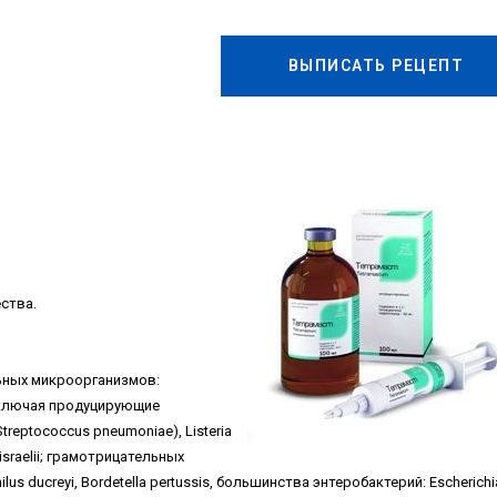
ВЫПИСАТЬ РЕЦЕПТ
ства.
ьных микроорганизмов:
, включая продуцирующие
treptococcus pneumoniae), Listeria
s israelii; грамотрицательных
us ducreyi, Bordetella pertussis, большинства энтеробактерий: Escherichi