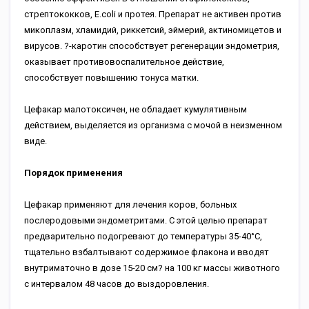
стрептококков, Е.соli и протея. Препарат не активен против
микоплазм, хламидий, риккетсий, эймерий, актиномицетов и
вирусов. ?-каротин способствует регенерации эндометрия,
оказывает противовоспалительное действие,
способствует повышению тонуса матки.
Цефакар малотоксичен, не обладает кумулятивным
действием, выделяется из организма с мочой в неизменном
виде.
Порядок применения
Цефакар применяют для лечения коров, больных
послеродовыми эндометритами. С этой целью препарат
предварительно подогревают до температуры 35-40°С,
тщательно взбалтывают содержимое флакона и вводят
внутриматочно в дозе 15-20 см? на 100 кг массы животного
с интервалом 48 часов до выздоровления.