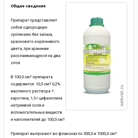
Общие сведения
Препарат представляет
собой однородную
суспензию без запаха,
красновато-коричневого
цвета, при хранении
расслаивающуюся на два
слоя.
В 100,0 см? препарата
содержится: 10,0 см? 0,2%
масляного раствора ?-
каротина, 1,5 г цефазолина
натриевой соли и
вспомогательных веществ
и наполнителей до 100,0 см?.
Препарат выпускают во флаконах по 500,0 и 1000,0 см?.