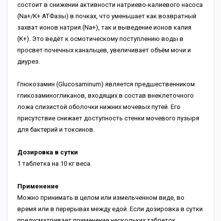
состоит в снижении активности натриево-калиевого насоса
(Na+/K+ ATФазы) в почках, что уменьшает как возвратный
захват ионов натрия (Na+), так и выведение ионов калия
(K+). Это ведёт к осмотическому поступлению воды в
просвет почечных канальцев, увеличивает объём мочи и
диурез.
Глюкозамин (Glucosaminum) является предшественником
гликозаминогликанов, входящих в состав внеклеточного
ложа слизистой оболочки нижних мочевых путей. Его
присутствие снижает доступность стенки мочевого пузыря
для бактерий и токсинов.
Дозировка в сутки
1 таблетка на 10 кг веса.
Применение
Можно принимать в целом или измельченном виде, во
время или в перерывах между едой. Если дозировка в сутки
предусматривает применение нескольких таблеток,