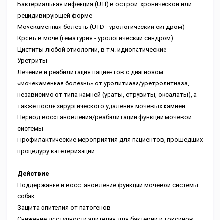
Бактериальная инфекция (UTI) в острой, хронической или
рецидивирующей форме
Мочекаменная болезнь (UTD - урологический синдром)
Кровь в моче (гематурия - урологический синдром)
Циститы любой этиологии, в т.ч. идиопатические
Уретриты
Лечение и реабилитация пациентов с диагнозом
«мочекаменная болезнь» от уролитиаза/уретролитиаза,
независимо от типа камней (ураты, струвиты, оксалаты), а
также после хирургического удаления мочевых камней
Период восстановления/реабилитации функций мочевой
системы
Профилактические мероприятия для пациентов, прошедших
процедуру катетеризации
Действие
Поддержание и восстановление функций мочевой системы
собак
Защита эпителия от патогенов
Снижение доступности эпителия для бактерий и токсинов