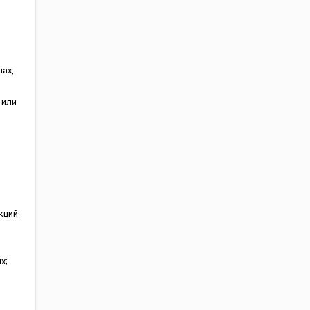
ax,
 или
кций
x;