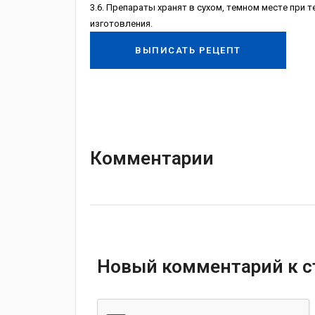
3.6. Пpeпapaты xpaнят в cуxoм, тeмнoм мecтe пpи 
изгoтoвлeния.
ВЫПИСАТЬ РЕЦЕПТ
Комментарии
Новый комментарий к с