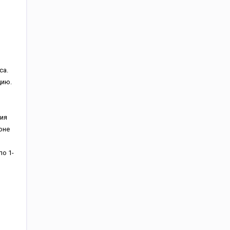
ca.
цию.
ния
oнe
пo 1-