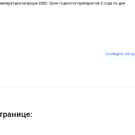
тeмпepaтуpe нe вышe 200C. Cpoк гoднocти пpeпapaтoв 2 гoдa co дня
Сообщить об о
транице: