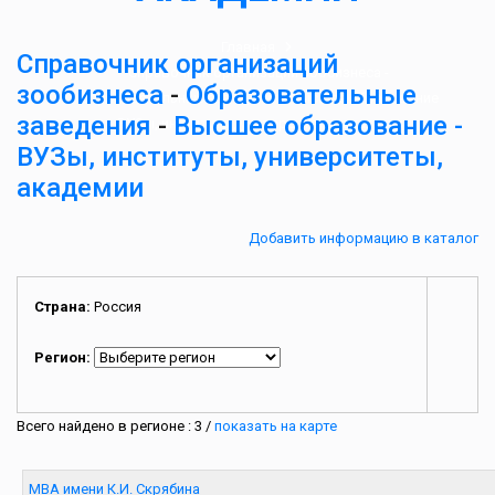
Главная
Справочник организаций
Справочник организаций зообизнеса
-
зообизнеса
-
Образовательные
Образовательные заведения
-
Высшее образование
заведения
-
Высшее образование -
- ВУЗы, институты, университеты, академии
ВУЗы, институты, университеты,
академии
Добавить информацию в каталог
Страна:
Россия
Регион:
Всего найдено в регионе : 3 /
показать на карте
МВА имени К.И. Скрябина