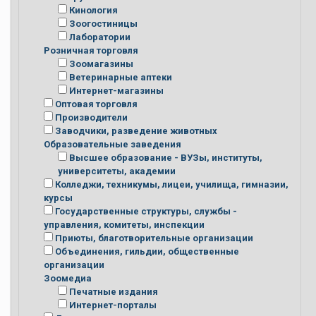
Кинология
Зоогостиницы
Лаборатории
Розничная торговля
Зоомагазины
Ветеринарные аптеки
Интернет-магазины
Оптовая торговля
Производители
Заводчики, разведение животных
Образовательные заведения
Высшее образование - ВУЗы, институты,
университеты, академии
Колледжи, техникумы, лицеи, училища, гимназии,
курсы
Государственные структуры, службы -
управления, комитеты, инспекции
Приюты, благотворительные организации
Объединения, гильдии, общественные
организации
Зоомедиа
Печатные издания
Интернет-порталы