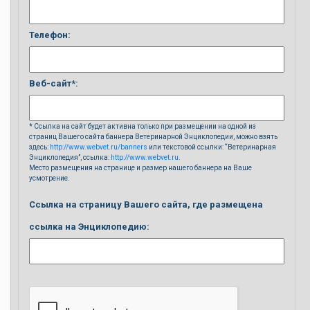
Телефон:
Веб-сайт*:
* Ссылка на сайт будет активна только при размещении на одной из
страниц Вашего сайта баннера Ветеринарной Энциклопедии, можно взять
здесь:
http://www.webvet.ru/banners
или текстовой ссылки: “Ветеринарная
Энциклопедия”, ссылка:
http://www.webvet.ru
.
Место размещения на странице и размер нашего баннера на Ваше
усмотрение.
Ссылка на страницу Вашего сайта, где размещена
ссылка на Энциклопедию: