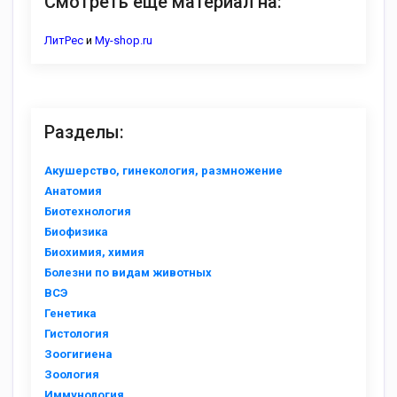
Смотреть еще материал на:
ЛитРес
и
My-shop.ru
Разделы:
Акушерство, гинекология, размножение
Анатомия
Биотехнология
Биофизика
Биохимия, химия
Болезни по видам животных
ВСЭ
Генетика
Гистология
Зоогигиена
Зоология
Иммунология