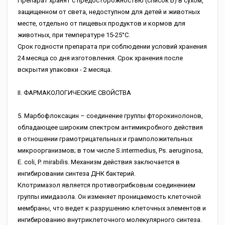
Препарат хранят с предосторожностью (список Б) в сухом,
защищенном от света, недоступном для детей и животных
месте, отдельно от пищевых продуктов и кормов для
животных, при температуре 15-25°С.
Срок годности препарата при соблюдении условий хранения
24 месяца со дня изготовления. Срок хранения после
вскрытия упаковки - 2 месяца.
II. ФАРМАКОЛОГИЧЕСКИЕ СВОЙСТВА
5. Марбофлоксацин – соединение группы фторокинолонов,
обладающее широким спектром антимикробного действия
в отношении грамотрицательных и грамположительных
микроорганизмов; в том числе S.intermedius, Ps. aeruginosa,
E. coli, P. mirabilis. Механизм действия заключается в
ингибировании синтеза ДНК бактерий.
Клотримазол является противогрибковым соединением
группы имидазола. Он изменяет проницаемость клеточной
мембраны, что ведет к разрушению клеточных элементов и
ингибированию внутриклеточного молекулярного синтеза.