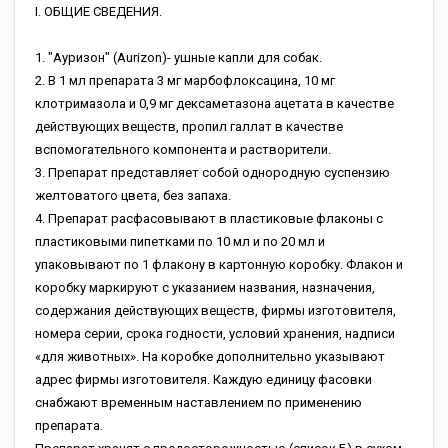
I. ОБЩИЕ СВЕДЕНИЯ.
1. "Ауризон" (Aurizon)- ушные капли для собак.
2. В 1 мл препарата 3 мг марбофлоксацина, 10 мг
клотримазола и 0,9 мг дексаметазона ацетата в качестве
действующих веществ, пропил галлат в качестве
вспомогательного компонента и растворители.
3. Препарат представляет собой однородную суспензию
желтоватого цвета, без запаха.
4. Препарат расфасовывают в пластиковые флаконы с
пластиковыми пипетками по 10 мл и по 20 мл и
упаковывают по 1 флакону в картонную коробку. Флакон и
коробку маркируют с указанием названия, назначения,
содержания действующих веществ, фирмы изготовителя,
номера серии, срока годности, условий хранения, надписи
«для животных». На коробке дополнительно указывают
адрес фирмы изготовителя. Каждую единицу фасовки
снабжают временным наставлением по применению
препарата.