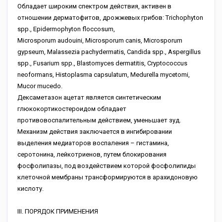
Обладает широким спектром действия, активен в
отношении дерматофитов, дрожжевых грибов: Trichophyton
spp., Epidermophyton floccosum,
Microsporum audouini, Microsporum canis, Microsporum
gypseum, Malassezia pachydermatis, Candida spp., Aspergillus
spp., Fusarium spp., Blastomyces dermatitis, Cryptococcus
neoformans, Histoplasma capsulatum, Medurella mycetomi,
Mucor mucedo.
Дексаметазон ацетат является синтетическим
глюкокортикостероидом обладает
противовоспалительным действием, уменьшает зуд.
Механизм действия заключается в ингибировании
выделения медиаторов воспаления – гистамина,
серотонина, лейкотриенов, путем блокирования
фосфолипазы, под воздействием которой фосфолипиды
клеточной мембраны трансформируются в арахидоновую
кислоту.
III. ПОРЯДОК ПРИМЕНЕНИЯ