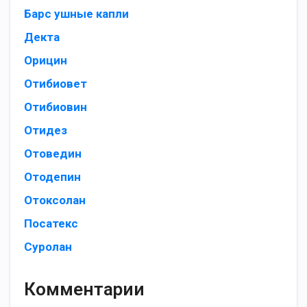
Барс ушные капли
Декта
Орицин
Отибиoвeт
Отибиовин
Отидез
Отоведин
Отодепин
Отоксолан
Посатекс
Суролан
Комментарии