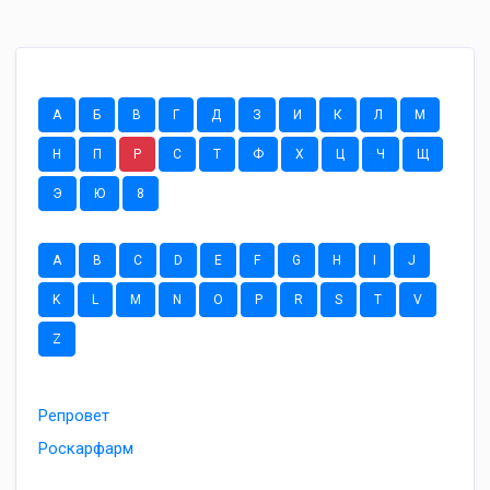
А
Б
В
Г
Д
З
И
К
Л
М
Н
П
Р
С
Т
Ф
Х
Ц
Ч
Щ
Э
Ю
8
A
B
C
D
E
F
G
H
I
J
K
L
M
N
O
P
R
S
T
V
Z
Репровет
Роскарфарм