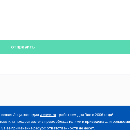
отправить
нарная Энциклопедия
webvet.ru
- работаем для Вас с 2006 года!
иков или предоставлена правообладателями и приведена для ознакоми
За её применение ресурс ответственности не несёт.