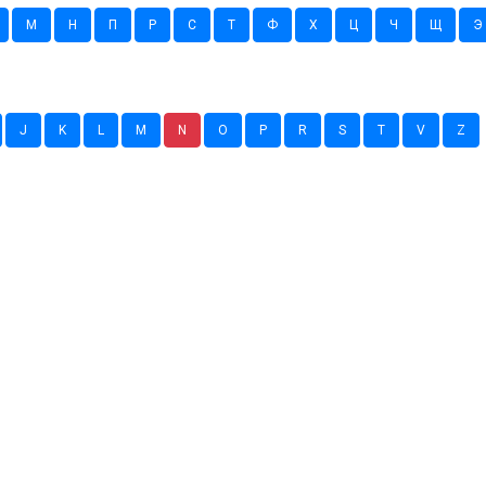
М
Н
П
Р
С
Т
Ф
Х
Ц
Ч
Щ
Э
J
K
L
M
N
O
P
R
S
T
V
Z