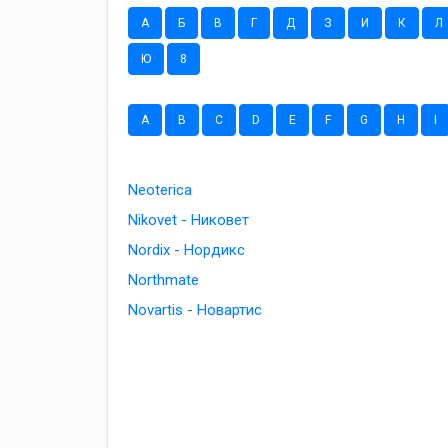
А
Б
В
Г
Д
З
И
К
Л
Ю
8
A
B
C
D
E
F
G
H
I
Neoterica
Nikovet - Никовет
Nordix - Нордикс
Northmate
Novartis - Новартис