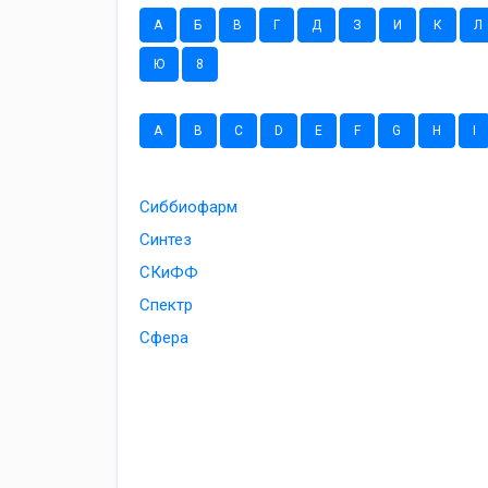
А
Б
В
Г
Д
З
И
К
Л
Ю
8
A
B
C
D
E
F
G
H
I
Сиббиофарм
Синтез
СКиФФ
Спектр
Сфера