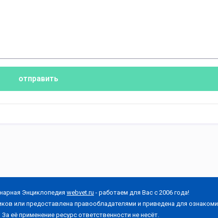
отправить
нарная Энциклопедия
webvet.ru
- работаем для Вас с 2006 года!
иков или предоставлена правообладателями и приведена для ознакоми
За её применение ресурс ответственности не несёт.