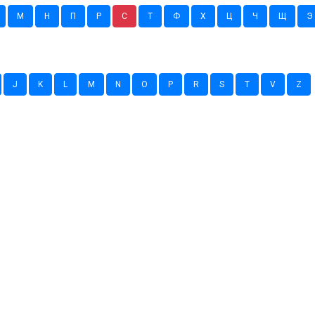
М
Н
П
Р
С
Т
Ф
Х
Ц
Ч
Щ
Э
J
K
L
M
N
O
P
R
S
T
V
Z