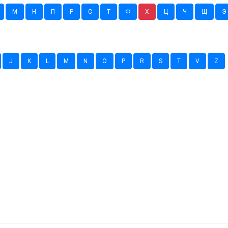
М
Н
П
Р
С
Т
Ф
Х
Ц
Ч
Щ
Э
J
K
L
M
N
O
P
R
S
T
V
Z