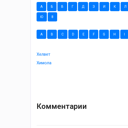
А
Б
В
Г
Д
З
И
К
Л
Ю
8
A
B
C
D
E
F
G
H
I
Хелвет
Химола
Комментарии