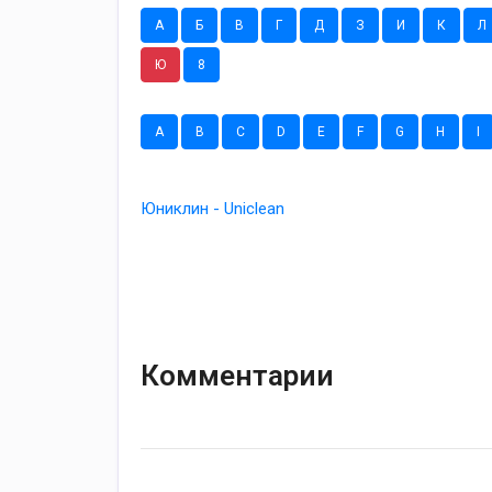
А
Б
В
Г
Д
З
И
К
Л
Ю
8
A
B
C
D
E
F
G
H
I
Юниклин - Uniclean
Комментарии