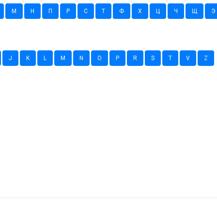
М
Н
П
Р
С
Т
Ф
Х
Ц
Ч
Щ
Э
J
K
L
M
N
O
P
R
S
T
V
Z