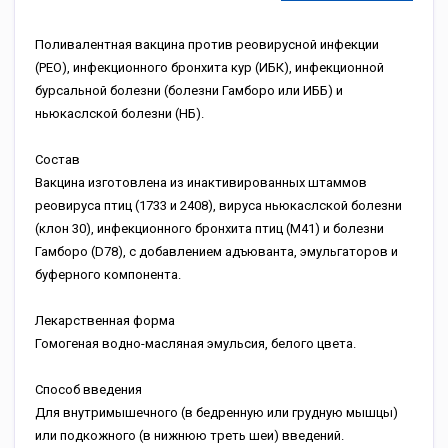
Поливалентная вакцина против реовирусной инфекции
(РЕО), инфекционного бронхита кур (ИБК), инфекционной
бурсальной болезни (болезни Гамборо или ИББ) и
ньюкаслской болезни (НБ).
Состав
Вакцина изготовлена из инактивированных штаммов
реовируса птиц (1733 и 2408), вируса ньюкаслской болезни
(клон 30), инфекционного бронхита птиц (М41) и болезни
Гамборо (D78), с добавлением адъюванта, эмульгаторов и
буферного компонента.
Лекарственная форма
Гомогеная водно-масляная эмульсия, белого цвета.
Способ введения
Для внутримышечного (в бедренную или грудную мышцы)
или подкожного (в нижнюю треть шеи) введений.