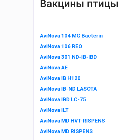
Вакцины птицы
AviNova 104 MG Bacterin
AviNova 106 REO
AviNova 301 ND-IB-IBD
AviNova AE
AviNova IB H120
AviNova IB-ND LASOTA
AviNova IBD LC-75
AviNova ILT
AviNova MD HVT-RISPENS
AviNova MD RISPENS