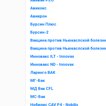
Авивак-РЕО
Авикокс
Авикрон
Бурсин Плюс
Бурсин-2
Вакцина против Ньюкаслской болезни
Вакцина против Ньюкаслской болезн
Инновакс ILT - Innovax
Инновакс ND - Innovax
Ларинго ВАК
МГ-Бак
МД Вак CFL
МС-Бак
Нобилис CAV P4 - Nobilis