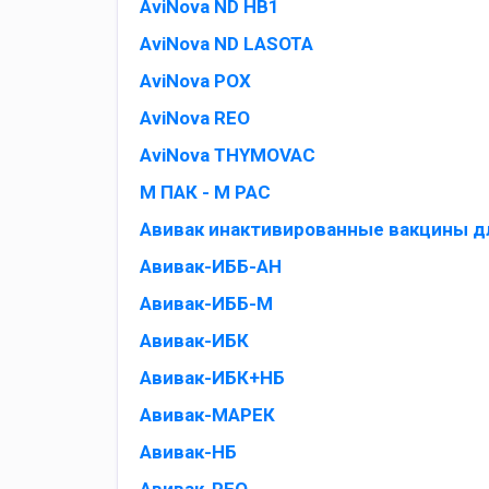
AviNova ND HB1
AviNova ND LASOTA
AviNova POX
AviNova REO
AviNova THYMOVAC
M ПАК - M PAC
Авивак инактивированные вакцины д
Авивак-ИББ-АН
Авивак-ИББ-М
Авивак-ИБК
Авивак-ИБК+НБ
Авивак-МАРЕК
Авивак-НБ