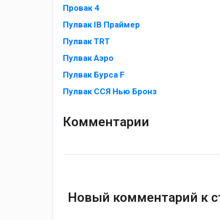
Провак 4
Пулвак IB Праймер
Пулвак TRT
Пулвак Аэро
Пулвак Бурса F
Пулвак ССЯ Нью Бронз
Комментарии
Новый комментарий к с