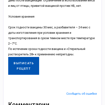
день после вакцинации. Ограничений в использовании мяса
и яиц от птицы, привитой вакциной против НБ, нет.
Условия хранения
Срок годности вакцины 30 мес, а разбавителя – 24 мес с
даты изготовления при условии хранения и
транспортирования в сухом темном месте при температуре
2–7°С.
По истечении срока годности вакцина и «Стерильный
растворитель 28» к применению непригодны.
ВЫПИСАТЬ
РЕЦЕПТ
Сообщить об ошибке
Комментарии