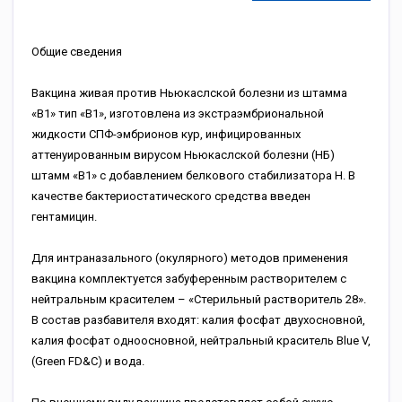
Общие сведения
Вакцина живая против Ньюкаслской болезни из штамма
«В1» тип «B1», изготовлена из экстраэмбриональной
жидкости СПФ-эмбрионов кур, инфицированных
аттенуированным вирусом Ньюкаcлской болезни (НБ)
штамм «B1» с добавлением белкового стабилизатора Н. В
качестве бактериостатического средства введен
гентамицин.
Для интраназального (окулярного) методов применения
вакцина комплектуется забуференным растворителем с
нейтральным красителем – «Стерильный растворитель 28».
В состав разбавителя входят: калия фосфат двухосновной,
калия фосфат одноосновной, нейтральный краситель Blue V,
(Green FD&C) и вода.