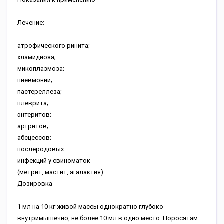
Лечение:
атрофического ринита;
хламидиоза;
микоплазмоза;
пневмоний;
пастереллеза;
плеврита;
энтеритов;
артритов;
абсцессов;
послеродовых
инфекций у свиноматок
(метрит, мастит, агалактия).
Дозировка
1 мл на 10 кг живой массы однократно глубоко
внутримышечно, не более 10 мл в одно место. Поросятам