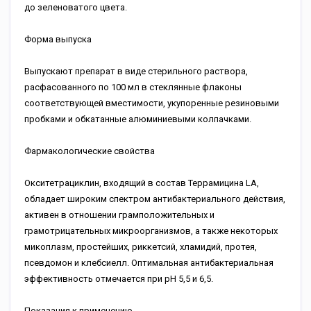
до зеленоватого цвета.
Форма выпуска
Выпускают препарат в виде стерильного раствора,
расфасованного по 100 мл в стеклянные флаконы
соответствующей вместимости, укупоренные резиновыми
пробками и обкатанные алюминиевыми колпачками.
Фармакологические свойства
Окситетрациклин, входящий в состав Террамицина LA,
обладает широким спектром антибактериального действия,
активен в отношении грамположительных и
грамотрицательных микроорганизмов, а также некоторых
микоплазм, простейших, риккетсий, хламидий, протея,
псевдомон и клебсиелл. Оптимальная антибактериальная
эффективность отмечается при рН 5,5 и 6,5.
Показания к применению