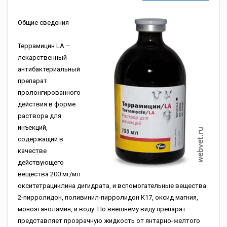
Общие сведения
Террамицин LA –
лекарственный
антибактериальный
препарат
пролонгированного
действия в форме
раствора для
инъекций,
содержащий в
качестве
действующего
вещества 200 мг/мл
окситетрациклина дигидрата, и вспомогательные вещества
2-пирролидон, поливинил-пирролидон К17, оксид магния,
моноэтаноламин, и воду. По внешнему виду препарат
представляет прозрачную жидкость от янтарно-желтого