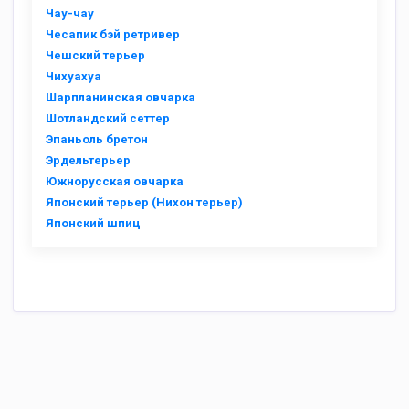
Чау-чау
Чесапик бэй ретривер
Чешский терьер
Чихуахуа
Шарпланинская овчарка
Шотландский сеттер
Эпаньоль бретон
Эрдельтерьер
Южнорусская овчарка
Японский терьер (Нихон терьер)
Японский шпиц