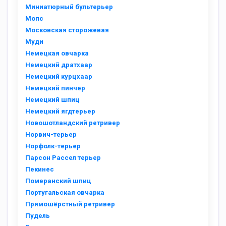
Миниатюрный бультерьер
Мопс
Московская сторожевая
Муди
Немецкая овчарка
Немецкий дратхаар
Немецкий курцхаар
Немецкий пинчер
Немецкий шпиц
Немецкий ягдтерьер
Новошотландский ретривер
Норвич-терьер
Норфолк-терьер
Парсон Рассел терьер
Пекинес
Померанский шпиц
Португальская овчарка
Прямошёрстный ретривер
Пудель