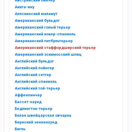
Австрийский пинчер
Акита-ину
Аляскинский маламут
Американский бульдог
Американский голый терьер
Американский кокер-спаниель
Американский питбультерьер
Американский стаффордширский терьер
Американский эскимосский шпиц
Английский бульдог
Английский пойнтер
Английский сеттер
Английский спаниель
Английский той-терьер
Аффенпинчер
Бассет-хаунд
Бедлингтон-терьер
Белая швейцарская овчарка
Бернский зенненхунд
Бигль