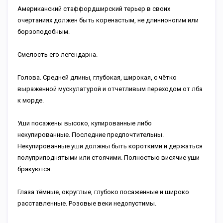
Американский стаффордширский терьер в своих
очертаниях должен быть коренастым, не длинноногим или
борзоподобным.
Смелость его легендарна.
Голова. Средней длины, глубокая, широкая, с чётко
выраженной мускулатурой и отчетливым переходом от лба
к морде.
Уши посажены высоко, купированные либо
некупированные. Последние предпочтительны.
Некупированные уши должны быть короткими и держаться
полуприподнятыми или стоячими. Полностью висячие уши
бракуются.
Глаза тёмные, округлые, глубоко посаженные и широко
расставленные. Розовые веки недопустимы.