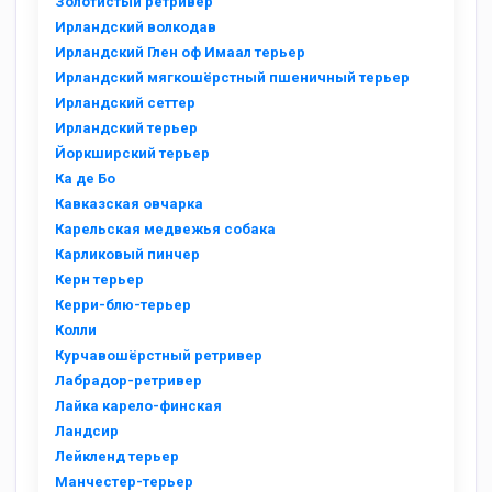
Золотистый ретривер
Ирландский волкодав
Ирландский Глен оф Имаал терьер
Ирландский мягкошёрстный пшеничный терьер
Ирландский сеттер
Ирландский терьер
Йоркширский терьер
Ка де Бо
Кавказская овчарка
Карельская медвежья собака
Карликовый пинчер
Керн терьер
Керри-блю-терьер
Колли
Курчавошёрстный ретривер
Лабрадор-ретривер
Лайка карело-финская
Ландсир
Лейкленд терьер
Манчестер-терьер