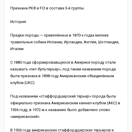
Признана РКФ и FCI в составе 3-й группы.
История:
Предки породы — привезённые в 1870-х годах мелкие
травильные собаки Испании, Ирландии, Англии, Шотландии,
Италии.
С 1880 года сформировавшуюся в Америке породу стали
называть «пит-бультерьер», под таким названием порода
была признана в 1898 году Американским объединённым
клубом (UKC).
Под названием «стаффордширский терьер» порода была
официально признана Американским кеннел-клубом (AKC) в
1936 году, в 1972-м к названию было добавлено слово
«американский».
В 1936 году американских стаффордширских терьеров и