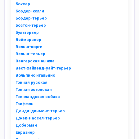
Боксер
Бордер-колли
Бордер-терьер
Бостон-терьер
Бультерьер
Веймаранер
Вельш-корги
Вельш-терьер
Венгерская выжла
Вест-хайленд-уайт-терьер
Вольпино итальяно
Гончая русская
Гончая эстонская
Гренландская собака
Гриффон
Денди-динмонт-терьер
Джек-Рассел-терьер
Доберман
Евразиер