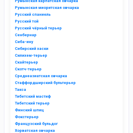
Румынская карпатская овчарка
Румынская миоритская овчарка
Русский спаниель
Русский той
Русский чёрный терьер
Сенбернар
Сиба-ину
Сибирский хаски
Силихем-терьер
Скайтерьер
Скотч-терьер
Среднеазиатская овчарка
Стаффордширский бультерьер
Такса
Тибетский мастиф
Тибетский терьер
Финский шпиц
Фокстерьер
Французский бульдог
Хорватская овчарка