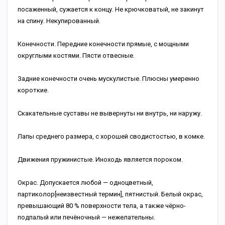
посаженный, сужается к концу. Не крючковатый, не закинут
на спину. Некупированный.
Конечности. Передние конечности прямые, с мощными
округлыми костями. Пясти отвесные.
Задние конечности очень мускулистые. Плюсны умеренно
короткие.
Скакательные суставы не вывернуты ни внутрь, ни наружу.
Лапы среднего размера, с хорошей сводистостью, в комке.
Движения пружинистые. Иноходь является пороком.
Окрас. Допускается любой — одноцветный,
партиколор[неизвестный термин], пятнистый. Белый окрас,
превышающий 80 % поверхности тела, а также чёрно-
подпалый или печёночный — нежелательны.