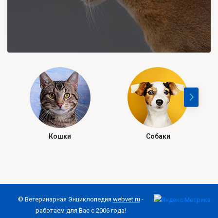
Кошки
Собаки
© Ветеринарная Энциклопедия
webvet.ru
-
работаем для Вас с 2006 года!