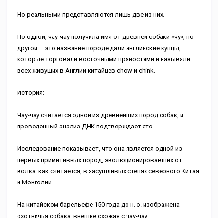
Но реальными представляются лишь две из них.
По одной, чау-чау получила имя от древней собаки «чу», по
другой — это название породе дали английские купцы,
которые торговали восточными пряностями и называли
всех живущих в Англии китайцев chow и chink.
История:
Чау-чау считается одной из древнейших пород собак, и
проведенный анализ ДНК подтверждает это.
Исследование показывает, что она является одной из
первых примитивных пород, эволюционировавших от
волка, как считается, в засушливых степях северного Китая
и Монголии.
На китайском барельефе 150 года до н. э. изображена
охотничья собака, внешне схожая с чау-чау.