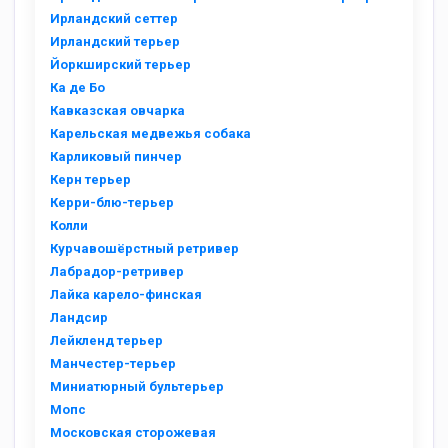
Ирландский сеттер
Ирландский терьер
Йоркширский терьер
Ка де Бо
Кавказская овчарка
Карельская медвежья собака
Карликовый пинчер
Керн терьер
Керри-блю-терьер
Колли
Курчавошёрстный ретривер
Лабрадор-ретривер
Лайка карело-финская
Ландсир
Лейкленд терьер
Манчестер-терьер
Миниатюрный бультерьер
Мопс
Московская сторожевая