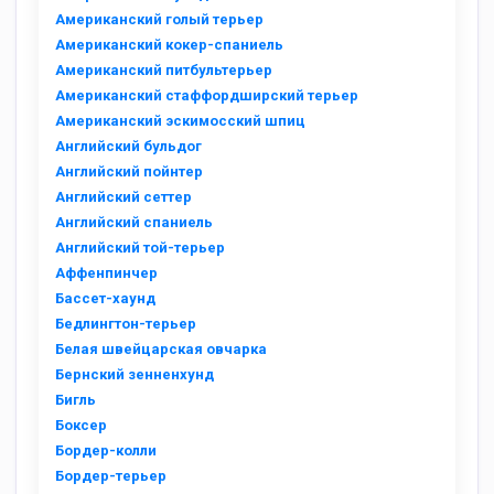
Американский голый терьер
Американский кокер-спаниель
Американский питбультерьер
Американский стаффордширский терьер
Американский эскимосский шпиц
Английский бульдог
Английский пойнтер
Английский сеттер
Английский спаниель
Английский той-терьер
Аффенпинчер
Бассет-хаунд
Бедлингтон-терьер
Белая швейцарская овчарка
Бернский зенненхунд
Бигль
Боксер
Бордер-колли
Бордер-терьер