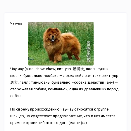
Чау-чау
Чау-чау (англ. chow-chow; кит. упр. 鬆獅犬, палл.: сунши-
цюань, буквально: «собака — лохматый лев», также кит. упр.
唐犬, палл.: тан-цюань, буквально: «собака династии Тан») —
сторожевая собака, компаньон, одна из древнейших пород
собак.
По своему происхождению чау-чау относятся к группе
шпицев, но существует предположение, что в них имеется
примесь крови тибетского дога (мастифа).