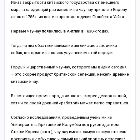
Из-за закрытости китайского государства от внешнего
мира, в следующий раз известия о чау-чау пришли в Европу
лишь в 1785 г. из книги о природоведении Гильберта Уайта.
Первые чау-чау появились в Англии в 1830-x годах.
Тогда на них обратили внимание английские заводчики
собак, которые и занялись улучшением этой породы.
Гордый и царственный чау-чау, которого мы видим сегодня,
— это скорее продукт британской селекции, нежели древние
китайские чау.
В настоящее время порода является скорее декоративной,
хотя и со своей древней «работой» может легко справиться.
Согласно исследованиям, проведённым учеными из
Университета Британской Колумбии под руководством
Стенли Корена (англ.), чау-чау имеют самую низкую степень
восприятия к обучению и самый низкий уровень освоения/