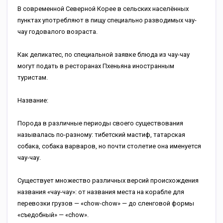
В современной Северной Корее в сельских населённых
пунктах употребляют в пищу специально разводимых чау-
чау годовалого возраста.
Как деликатес, по специальной заявке блюда из чау-чау
могут подать в ресторанах Пхеньяна иностранным
туристам.
Название:
Порода в различные периоды своего существования
называлась по-разному: тибетский мастиф, татарская
собака, собака варваров, но почти столетие она именуется
чау-чау.
Существует множество различных версий происхождения
названия «чау-чау»: от названия места на корабле для
перевозки грузов — «chow-chow» — до сленговой формы
«съедобный» — «chow».