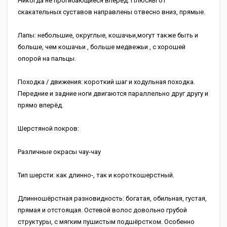
Никогда не прогибающиеся вперёд. Плюсны от
скакательных суставов направлены отвесно вниз, прямые.
Лапы: небольшие, округлые, кошачьи,могут также быть и
больше, чем кошачьи , больше медвежьи , с хорошей
опорой на пальцы.
Походка / движения: короткий шаг и ходульная походка.
Передние и задние ноги двигаются параллельно друг другу и
прямо вперёд.
Шерстяной покров:
Различные окрасы чау-чау
Тип шерсти: как длинно-, так и короткошерстный.
Длинношёрстная разновидность: богатая, обильная, густая,
прямая и отстоящая. Остевой волос довольно грубой
структуры, с мягким пушистым подшёрстком. Особенно