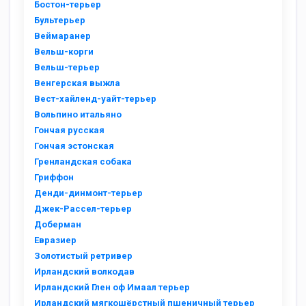
Бостон-терьер
Бультерьер
Веймаранер
Вельш-корги
Вельш-терьер
Венгерская выжла
Вест-хайленд-уайт-терьер
Вольпино итальяно
Гончая русская
Гончая эстонская
Гренландская собака
Гриффон
Денди-динмонт-терьер
Джек-Рассел-терьер
Доберман
Евразиер
Золотистый ретривер
Ирландский волкодав
Ирландский Глен оф Имаал терьер
Ирландский мягкошёрстный пшеничный терьер