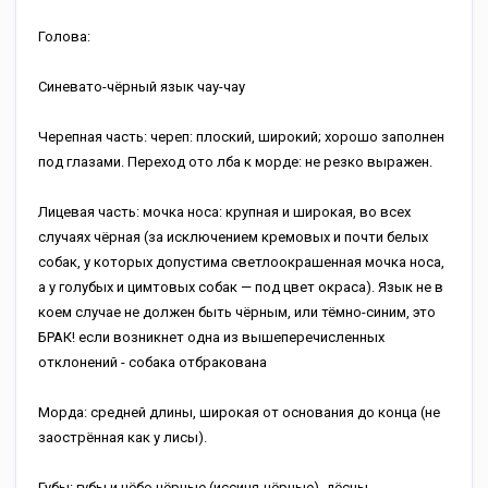
Голова:
Синевато-чёрный язык чау-чау
Черепная часть: череп: плоский, широкий; хорошо заполнен
под глазами. Переход ото лба к морде: не резко выражен.
Лицевая часть: мочка носа: крупная и широкая, во всех
случаях чёрная (за исключением кремовых и почти белых
собак, у которых допустима светлоокрашенная мочка носа,
а у голубых и цимтовых собак — под цвет окраса). Язык не в
коем случае не должен быть чёрным, или тёмно-синим, это
БРАК! если возникнет одна из вышеперечисленных
отклонений - собака отбракована
Морда: средней длины, широкая от основания до конца (не
заострённая как у лисы).
Губы: губы и нёбо чёрные (иссиня-чёрные), дёсны