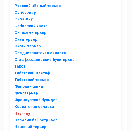
Русский чёрный терьер
Сенбернар
Сиба-ину
Сибирский хаски
Силихем-терьер
Скайтерьер
Скотч-терьер
Среднеазиатская овчарка
Стаффордширский бультерьер
Такса
Тибетский мастиф
Тибетский терьер
Финский шпиц
Фокстерьер
Французский бульдог
Хорватская овчарка
Чау-чау
Чесапик бэй ретривер
Чешский терьер