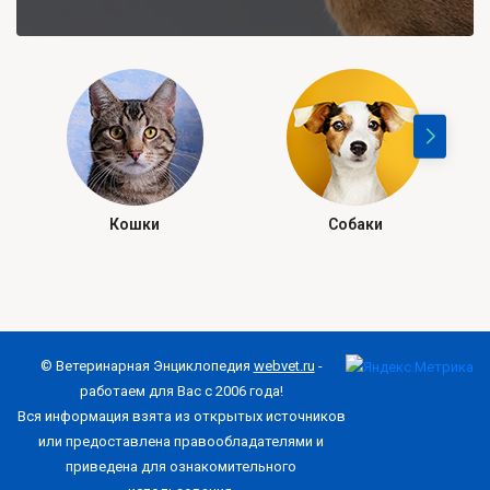
Кошки
Собаки
© Ветеринарная Энциклопедия
webvet.ru
-
работаем для Вас с 2006 года!
Вся информация взята из открытых источников
или предоставлена правообладателями и
приведена для ознакомительного