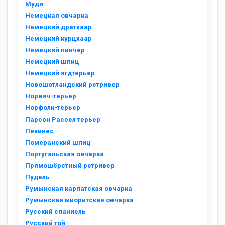
Муди
Немецкая овчарка
Немецкий дратхаар
Немецкий курцхаар
Немецкий пинчер
Немецкий шпиц
Немецкий ягдтерьер
Новошотландский ретривер
Норвич-терьер
Норфолк-терьер
Парсон Рассел терьер
Пекинес
Померанский шпиц
Португальская овчарка
Прямошёрстный ретривер
Пудель
Румынская карпатская овчарка
Румынская миоритская овчарка
Русский спаниель
Русский той