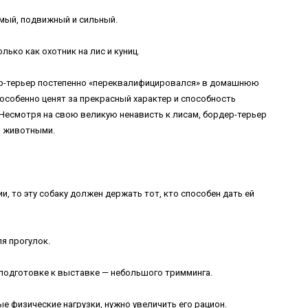
имый, подвижный и сильный.
лько как охотник на лис и куниц.
дер-терьер постепенно «переквалифицировался» в домашнюю
особенно ценят за прекрасный характер и способность
Несмотря на свою великую ненависть к лисам, бордер-терьер
и животными.
ии, то эту собаку должен держать тот, кто способен дать ей
я прогулок.
 подготовке к выставке — небольшого тримминга.
е физические нагрузки, нужно увеличить его рацион.