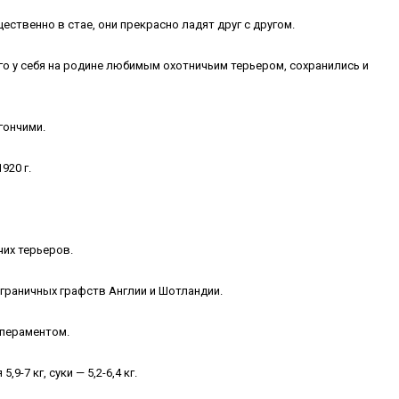
ственно в стае, они прекрасно ладят друг с другом.
его у себя на родине любимым охотничьим терьером, сохранились и
гончими.
920 г.
чих терьеров.
ограничных графств Англии и Шотландии.
мпераментом.
,9-7 кг, суки — 5,2-6,4 кг.