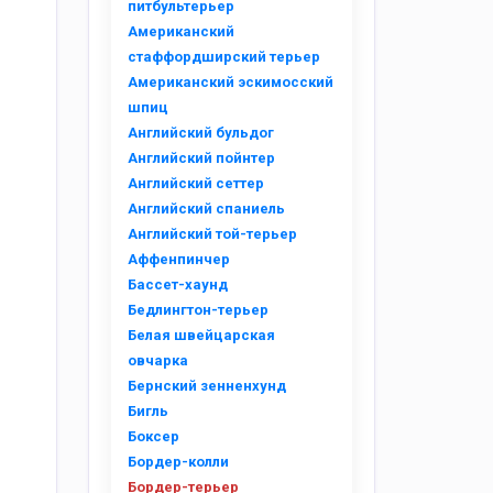
питбультерьер
Американский
стаффордширский терьер
Американский эскимосский
шпиц
Английский бульдог
Английский пойнтер
Английский сеттер
Английский спаниель
Английский той-терьер
Аффенпинчер
Бассет-хаунд
Бедлингтон-терьер
Белая швейцарская
овчарка
Бернский зенненхунд
Бигль
Боксер
Бордер-колли
Бордер-терьер