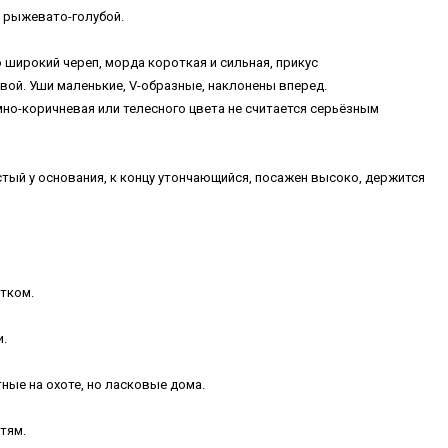
, рыжевато-голубой.
 широкий череп, морда короткая и сильная, прикус
вой. Уши маленькие, V-образные, наклонены вперед.
мно-коричневая или телесного цвета не считается серьёзным
тый у основания, к концу утончающийся, посажен высоко, держится
стком.
и.
ные на охоте, но ласковые дома.
тям.