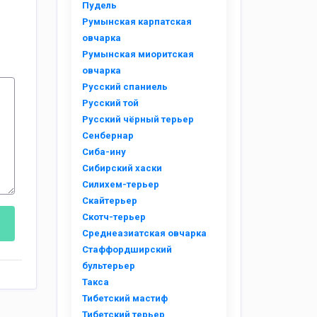
Пудель
Румынская карпатская
овчарка
Румынская миоритская
овчарка
Русский спаниель
Русский той
Русский чёрный терьер
Сенбернар
Сиба-ину
Сибирский хаски
Силихем-терьер
Скайтерьер
Скотч-терьер
Среднеазиатская овчарка
Стаффордширский
бультерьер
Такса
Тибетский мастиф
Тибетский терьер