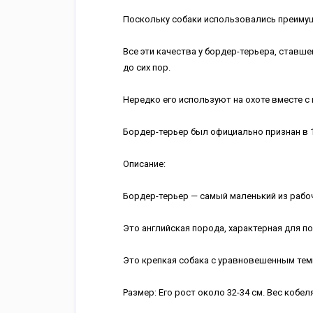
Поскольку собаки использовались преимуще
Все эти качества у бордер-терьера, ставш
до сих пор.
Нередко его используют на охоте вместе с 
Бордер-терьер был официально признан в 1
Описание:
Бордер-терьер — самый маленький из рабо
Это английская порода, характерная для п
Это крепкая собака с уравновешенным те
Размер: Его рост около 32-34 см. Вес кобеля 5