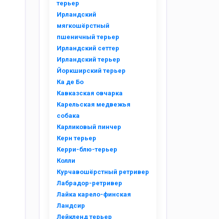
терьер
Ирландский
мягкошёрстный
пшеничный терьер
Ирландский сеттер
Ирландский терьер
Йоркширский терьер
Ка де Бо
Кавказская овчарка
Карельская медвежья
собака
Карликовый пинчер
Керн терьер
Керри-блю-терьер
Колли
Курчавошёрстный ретривер
Лабрадор-ретривер
Лайка карело-финская
Ландсир
Лейкленд терьер