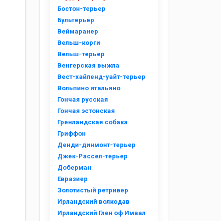
Бостон-терьер
Бультерьер
Веймаранер
Вельш-корги
Вельш-терьер
Венгерская выжла
Вест-хайленд-уайт-терьер
Вольпино итальяно
Гончая русская
Гончая эстонская
Гренландская собака
Гриффон
Денди-динмонт-терьер
Джек-Рассел-терьер
Доберман
Евразиер
Золотистый ретривер
Ирландский волкодав
Ирландский Глен оф Имаал