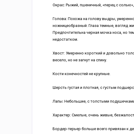
Окрас: Рыжий, пшеничный, «перец с солью»
Голова: Похожа на голову выдры, умеренно
ножницеобразный. Глаза темные, взгляд жи
Предпочтительна черная мочка носа, но те
недостатком.
Хвост: Умеренно короткий и довольно толс
весело, но не загнут на спину.
Кости конечностей не крупные.
Шерсть густая и плотная, с густым подшер
Лапы: Небольшие, с толстыми подушечкам
Характер: Смелые, очень живые, безжалост
Бордер-терьер больше всего привязан к де