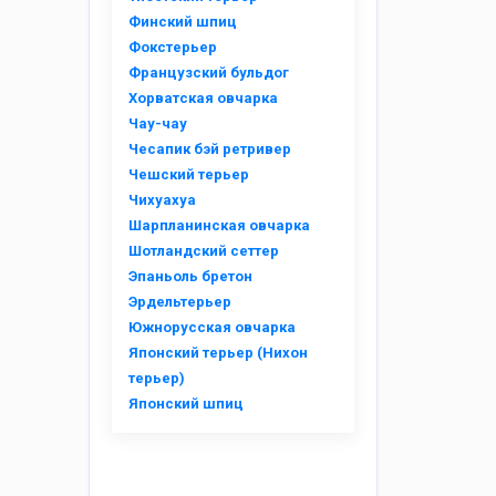
Финский шпиц
Фокстерьер
Французский бульдог
Хорватская овчарка
Чау-чау
Чесапик бэй ретривер
Чешский терьер
Чихуахуа
Шарпланинская овчарка
Шотландский сеттер
Эпаньоль бретон
Эрдельтерьер
Южнорусская овчарка
Японский терьер (Нихон
терьер)
Японский шпиц