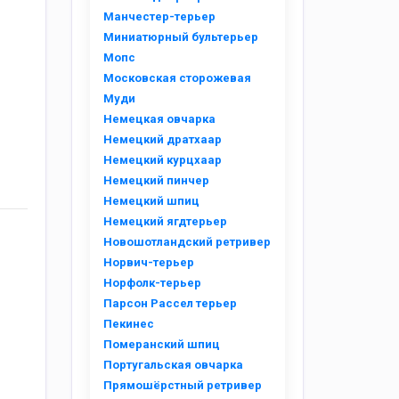
Манчестер-терьер
Миниатюрный бультерьер
Мопс
Московская сторожевая
Муди
Немецкая овчарка
Немецкий дратхаар
Немецкий курцхаар
Немецкий пинчер
Немецкий шпиц
Немецкий ягдтерьер
Новошотландский ретривер
Норвич-терьер
Норфолк-терьер
Парсон Рассел терьер
Пекинес
Померанский шпиц
Португальская овчарка
Прямошёрстный ретривер