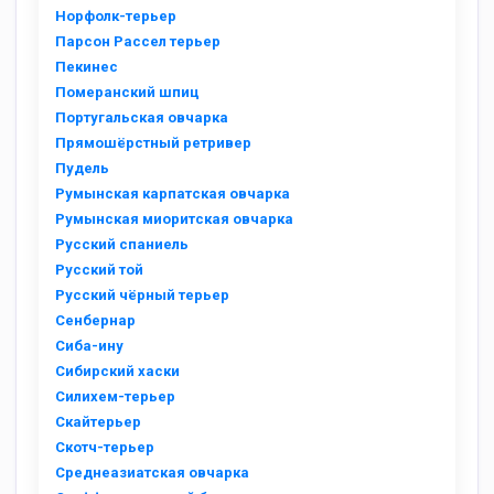
Норфолк-терьер
Парсон Рассел терьер
Пекинес
Померанский шпиц
Португальская овчарка
Прямошёрстный ретривер
Пудель
Румынская карпатская овчарка
Румынская миоритская овчарка
Русский спаниель
Русский той
Русский чёрный терьер
Сенбернар
Сиба-ину
Сибирский хаски
Силихем-терьер
Скайтерьер
Скотч-терьер
Среднеазиатская овчарка