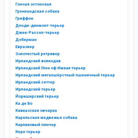
Гончая эстонская
Гренландская собака
Гриффон
Денди-динмонт-терьер
Джек-Рассел-терьер
Доберман
Евразиер
Золотистый ретривер
Ирландский волкодав
Ирландский Глен оф Имаал терьер
Ирландский мягкошёрстный пшеничный терьер
Ирландский сеттер
Ирландский терьер
Йоркширский терьер
Ка де Бо
Кавказская овчарка
Карельская медвежья собака
Карликовый пинчер
Керн терьер