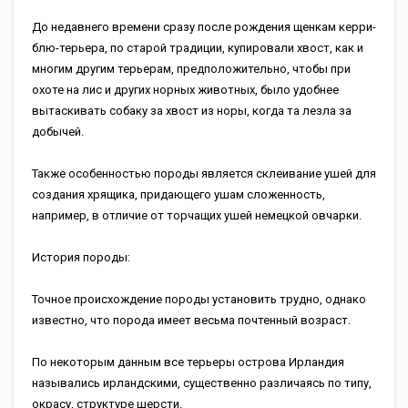
До недавнего времени сразу после рождения щенкам керри-
блю-терьера, по старой традиции, купировали хвост, как и
многим другим терьерам, предположительно, чтобы при
охоте на лис и других норных животных, было удобнее
вытаскивать собаку за хвост из норы, когда та лезла за
добычей.
Также особенностью породы является склеивание ушей для
создания хрящика, придающего ушам сложенность,
например, в отличие от торчащих ушей немецкой овчарки.
История породы:
Точное происхождение породы установить трудно, однако
известно, что порода имеет весьма почтенный возраст.
По некоторым данным все терьеры острова Ирландия
назывались ирландскими, существенно различаясь по типу,
окрасу, структуре шерсти.