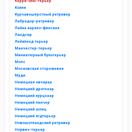
Керри-блю-терьер
Колли
Курчавошёрстный ретривер
Лабрадор-ретривер
Лайка карело-финская
Ландсир
Лейкленд терьер
Манчестер-терьер
Миниатюрный бультерьер
Мопс
Московская сторожевая
Муди
Немецкая овчарка
Немецкий дратхаар
Немецкий курцхаар
Немецкий пинчер
Немецкий шпиц
Немецкий ягдтерьер
Новошотландский ретривер
Норвич-терьер