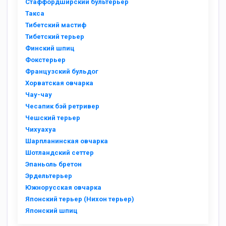
Стаффордширский бультерьер
Такса
Тибетский мастиф
Тибетский терьер
Финский шпиц
Фокстерьер
Французский бульдог
Хорватская овчарка
Чау-чау
Чесапик бэй ретривер
Чешский терьер
Чихуахуа
Шарпланинская овчарка
Шотландский сеттер
Эпаньоль бретон
Эрдельтерьер
Южнорусская овчарка
Японский терьер (Нихон терьер)
Японский шпиц