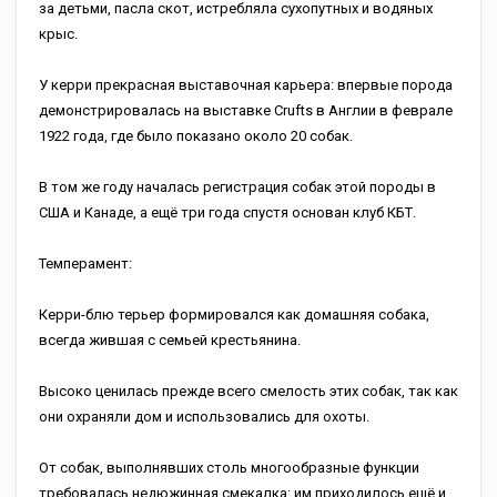
за детьми, пасла скот, истребляла сухопутных и водяных
крыс.
У керри прекрасная выставочная карьера: впервые порода
демонстрировалась на выставке Crufts в Англии в феврале
1922 года, где было показано около 20 собак.
В том же году началась регистрация собак этой породы в
США и Канаде, а ещё три года спустя основан клуб КБТ.
Темперамент:
Керри-блю терьер формировался как домашняя собака,
всегда жившая с семьей крестьянина.
Высоко ценилась прежде всего смелость этих собак, так как
они охраняли дом и использовались для охоты.
От собак, выполнявших столь многообразные функции
требовалась недюжинная смекалка: им приходилось ещё и