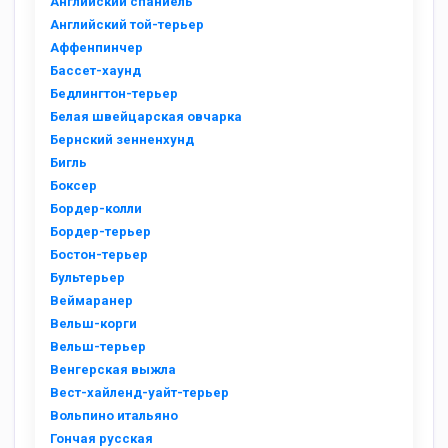
Английский спаниель
Английский той-терьер
Аффенпинчер
Бассет-хаунд
Бедлингтон-терьер
Белая швейцарская овчарка
Бернский зенненхунд
Бигль
Боксер
Бордер-колли
Бордер-терьер
Бостон-терьер
Бультерьер
Веймаранер
Вельш-корги
Вельш-терьер
Венгерская выжла
Вест-хайленд-уайт-терьер
Вольпино итальяно
Гончая русская