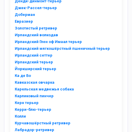
Денди-динмонт-терьер
Джек-Рассел-терьер
Доберман
Евразиер
Золотистый ретривер
Ирландский волкодав
Ирландский Глен оф Имаал терьер
Ирландский мягкошёрстный пшеничный терьер
Ирландский сеттер
Ирландский терьер
Йоркширский терьер
Ка де Бо
Кавказская овчарка
Карельская медвежья собака
Карликовый пинчер
Керн терьер
Керри-блю-терьер
Колли
Курчавошёрстный ретривер
Лабрадор-ретривер