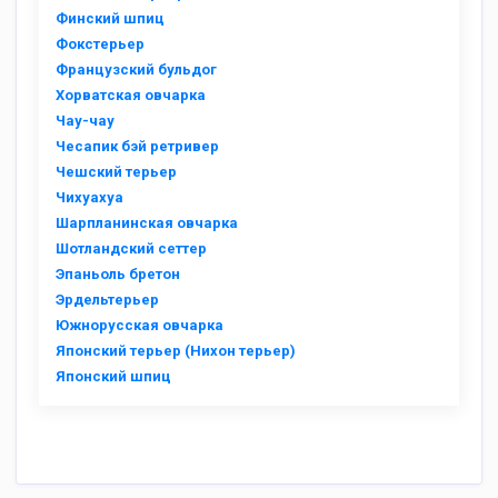
Финский шпиц
Фокстерьер
Французский бульдог
Хорватская овчарка
Чау-чау
Чесапик бэй ретривер
Чешский терьер
Чихуахуа
Шарпланинская овчарка
Шотландский сеттер
Эпаньоль бретон
Эрдельтерьер
Южнорусская овчарка
Японский терьер (Нихон терьер)
Японский шпиц