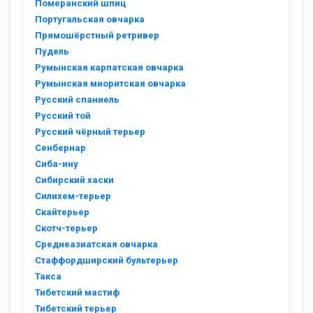
Померанский шпиц
Португальская овчарка
Прямошёрстный ретривер
Пудель
Румынская карпатская овчарка
Румынская миоритская овчарка
Русский спаниель
Русский той
Русский чёрный терьер
Сенбернар
Сиба-ину
Сибирский хаски
Силихем-терьер
Скайтерьер
Скотч-терьер
Среднеазиатская овчарка
Стаффордширский бультерьер
Такса
Тибетский мастиф
Тибетский терьер