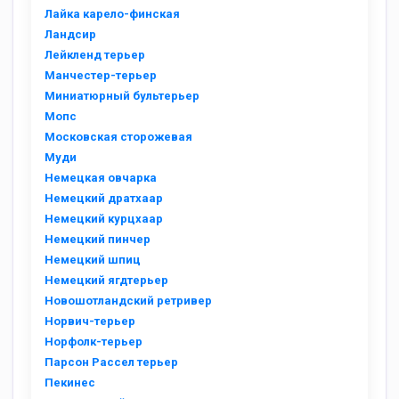
Лайка карело-финская
Ландсир
Лейкленд терьер
Манчестер-терьер
Миниатюрный бультерьер
Мопс
Московская сторожевая
Муди
Немецкая овчарка
Немецкий дратхаар
Немецкий курцхаар
Немецкий пинчер
Немецкий шпиц
Немецкий ягдтерьер
Новошотландский ретривер
Норвич-терьер
Норфолк-терьер
Парсон Рассел терьер
Пекинес