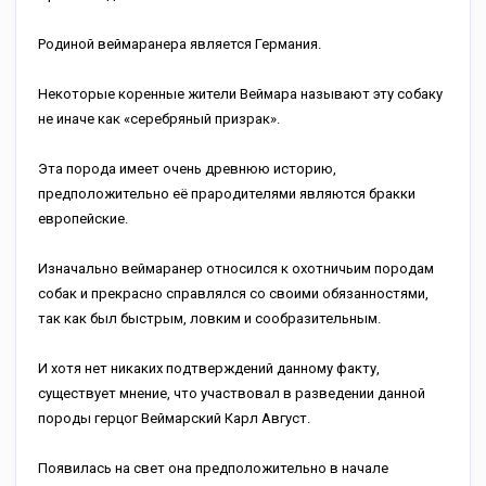
Родиной веймаранера является Германия.
Некоторые коренные жители Веймара называют эту собаку
не иначе как «серебряный призрак».
Эта порода имеет очень древнюю историю,
предположительно её прародителями являются бракки
европейские.
Изначально веймаранер относился к охотничьим породам
собак и прекрасно справлялся со своими обязанностями,
так как был быстрым, ловким и сообразительным.
И хотя нет никаких подтверждений данному факту,
существует мнение, что участвовал в разведении данной
породы герцог Веймарский Карл Август.
Появилась на свет она предположительно в начале