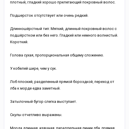
плотный, гладкий хорошо прилегающий покровный волос.
Подшерсток отсутствует или очень редкий.
Длинношёрстный тип: Мягкий, длинный покровный волос с
подшёрстком или без него. Гладкий или немного волнистый.
Короткий.
Голова сухая, пропорциональная общему сложению.
У кобелей шире, чем у сук.
Лоб плоский, разделенный прямой бороздкой, переход от
лба к морде едва заметный.
Затылочный бугор слегка выступает.
Скулы отчетливо выражены.
Морда длинная, изящная, параллельная линии лба, прямая,