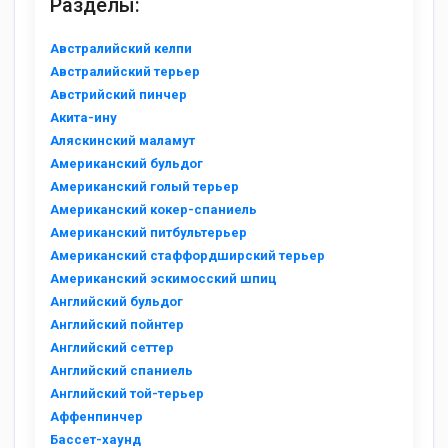
Разделы:
Австралийский келпи
Австралийский терьер
Австрийский пинчер
Акита-ину
Аляскинский маламут
Американский бульдог
Американский голый терьер
Американский кокер-спаниель
Американский питбультерьер
Американский стаффордширский терьер
Американский эскимосский шпиц
Английский бульдог
Английский пойнтер
Английский сеттер
Английский спаниель
Английский той-терьер
Аффенпинчер
Бассет-хаунд