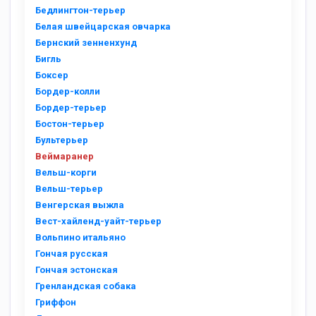
Бедлингтон-терьер
Белая швейцарская овчарка
Бернский зенненхунд
Бигль
Боксер
Бордер-колли
Бордер-терьер
Бостон-терьер
Бультерьер
Веймаранер
Вельш-корги
Вельш-терьер
Венгерская выжла
Вест-хайленд-уайт-терьер
Вольпино итальяно
Гончая русская
Гончая эстонская
Гренландская собака
Гриффон