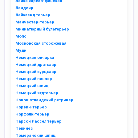
Лайка карело-финская
Ландсир
Лейкленд терьер
Манчестер-терьер
Миниатюрный бультерьер
Мопс
Московская сторожевая
Муди
Немецкая овчарка
Немецкий дратхаар
Немецкий курцхаар
Немецкий пинчер
Немецкий шпиц
Немецкий ягдтерьер
Новошотландский ретривер
Норвич-терьер
Норфолк-терьер
Парсон Рассел терьер
Пекинес
Померанский шпиц