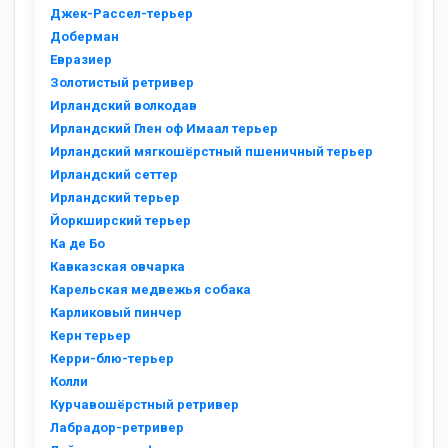
Джек-Рассел-терьер
Доберман
Евразиер
Золотистый ретривер
Ирландский волкодав
Ирландский Глен оф Имаал терьер
Ирландский мягкошёрстный пшеничный терьер
Ирландский сеттер
Ирландский терьер
Йоркширский терьер
Ка де Бо
Кавказская овчарка
Карельская медвежья собака
Карликовый пинчер
Керн терьер
Керри-блю-терьер
Колли
Курчавошёрстный ретривер
Лабрадор-ретривер