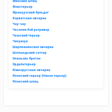
Финский шпиц
Фокстерьер
Французский бульдог
Хорватская овчарка
Чау-чау
Чесапик бэй ретривер
Чешский терьер
Чихуахуа
Шарпланинская овчарка
Шотландский сеттер
Эпаньоль бретон
Эрдельтерьер
Южнорусская овчарка
Японский терьер (Нихон терьер)
Японский шпиц