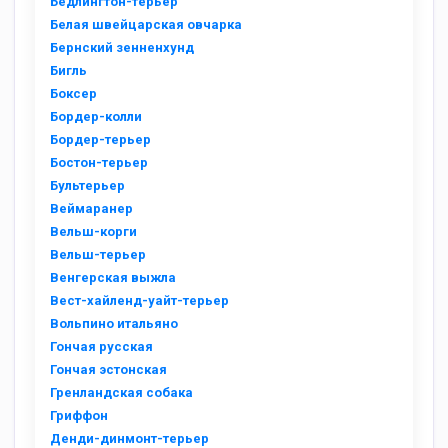
Бедлингтон-терьер
Белая швейцарская овчарка
Бернский зенненхунд
Бигль
Боксер
Бордер-колли
Бордер-терьер
Бостон-терьер
Бультерьер
Веймаранер
Вельш-корги
Вельш-терьер
Венгерская выжла
Вест-хайленд-уайт-терьер
Вольпино итальяно
Гончая русская
Гончая эстонская
Гренландская собака
Гриффон
Денди-динмонт-терьер