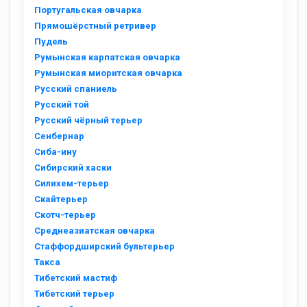
Португальская овчарка
Прямошёрстный ретривер
Пудель
Румынская карпатская овчарка
Румынская миоритская овчарка
Русский спаниель
Русский той
Русский чёрный терьер
Сенбернар
Сиба-ину
Сибирский хаски
Силихем-терьер
Скайтерьер
Скотч-терьер
Среднеазиатская овчарка
Стаффордширский бультерьер
Такса
Тибетский мастиф
Тибетский терьер