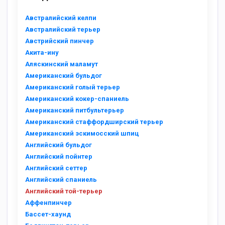
Австралийский келпи
Австралийский терьер
Австрийский пинчер
Акита-ину
Аляскинский маламут
Американский бульдог
Американский голый терьер
Американский кокер-спаниель
Американский питбультерьер
Американский стаффордширский терьер
Американский эскимосский шпиц
Английский бульдог
Английский пойнтер
Английский сеттер
Английский спаниель
Английский той-терьер
Аффенпинчер
Бассет-хаунд